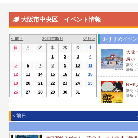
大阪市中央区 イベント情報
< 前月
2024年05月
翌月 >
おすすめイベン
日
月
火
水
木
金
土
大阪
1
2
3
4
展示
5
6
7
8
9
10
11
12
13
14
15
16
17
18
19
20
21
22
23
24
25
NH
26
27
28
29
30
31
< 前日
歴史謎解きゲーム「謎の城」in 大阪城『最