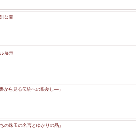
特別公開
ル展示
―箱書から見る伝統への眼差し―」
ちの珠玉の名言とゆかりの品」