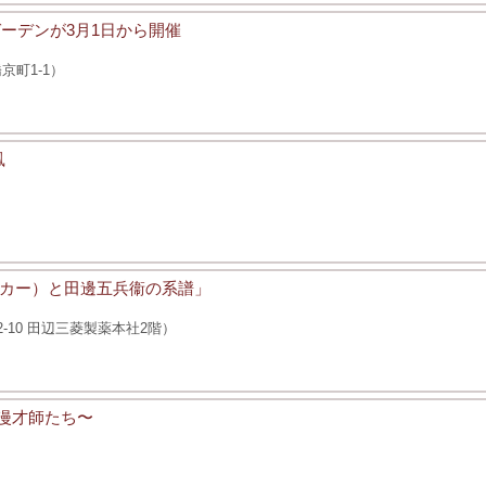
ーデンが3月1日から開催
町1-1）
鳳
カー）と田邊五兵衞の系譜」
-10 田辺三菱製薬本社2階）
漫才師たち〜