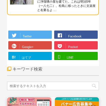
に浄瑠璃小屋を建てた。これは明治5年
（一八七二）、松島に移ったときに文楽座
と名乗るよ …
Twitter
Facebook
Google+
Pocket
B!
はてブ
LINE
キーワード検索