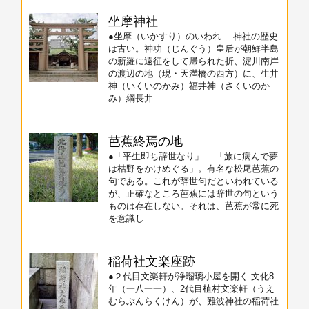
坐摩神社
●坐摩（いかすり）のいわれ 神社の歴史
は古い。神功（じんぐう）皇后が朝鮮半島
の新羅に遠征をして帰られた折、淀川南岸
の渡辺の地（現・天満橋の西方）に、生井
神（いくいのかみ）福井神（さくいのか
み）綱長井 …
芭蕉終焉の地
●「平生即ち辞世なり」 「旅に病んで夢
は枯野をかけめぐる」。有名な松尾芭蕉の
句である。これが辞世句だといわれている
が、正確なところ芭蕉には辞世の句という
ものは存在しない。それは、芭蕉が常に死
を意識し …
稲荷社文楽座跡
●２代目文楽軒が浄瑠璃小屋を開く 文化8
年（一八一一）、2代目植村文楽軒（うえ
むらぶんらくけん）が、難波神社の稲荷社