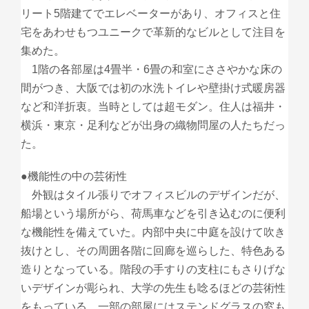
リート5階建てでエレベーターがあり、オフィスと住
宅をあわせもつユニークで革新的なビルとして注目を
集めた。
1階の各部屋は4畳半・6畳の和室にささやかな床の
間がつき、大阪では初の水洗トイレや壁掛け式暖房器
など和洋折衷。当時としては超モダン。住人は福井・
横浜・東京・足利などが出身の織物問屋の人たちだっ
た。
●機能性の中の芸術性
外観はタイル張りでオフィスビルのデザインだが、
船場という場所がら、荷馬車などを引き込むのに便利
な機能性を備えていた。内部中央に中庭を設けて吹き
抜けとし、その周囲各階に回廊を巡らした、特色ある
造りとなっている。階段の手すりの支柱にもさりげな
いデザインが彫られ、大学の先生も唸るほどの芸術性
をもっている。一部の部屋にはステンドグラスの窓も