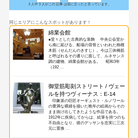
3 人中 3 人がこの 記事 は役に立ったと言っています。
同じエリアにこんなスポットがあります！
綿業会館
●堂々とした古典的な装飾 中央公会堂か
ら南に延びる、船場の背骨といわれた栴檀
木筋（せんだんのきすじ）。今は三休橋筋
と呼ばれるその通りに面して、ルネサンス
調の建物、綿業会館がある。 昭和3年
（192 …
御堂筋彫刻ストリート / ヴェー
ルを持つヴィーナス：E-14
印象派の巨匠オーギュスト・ルノワール
の豊満な裸婦を描いた晩年の絵画からその
まま抜け出してきたような作品である。
1912年に疾病してからは、絵筆を持つのも
不自由となり、彼のデッサンを忠実に三次
元に置換 …