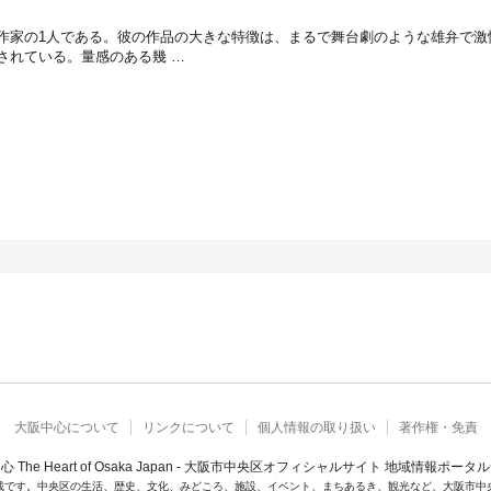
作家の1人である。彼の作品の大きな特徴は、まるで舞台劇のような雄弁で激
されている。量感のある幾 …
大阪中心について
リンクについて
個人情報の取り扱い
著作権・免責
心 The Heart of Osaka Japan - 大阪市中央区オフィシャルサイト 地域情報ポータ
載です。中央区の生活、歴史、文化、みどころ、施設、イベント、まちあるき、観光など、大阪市中