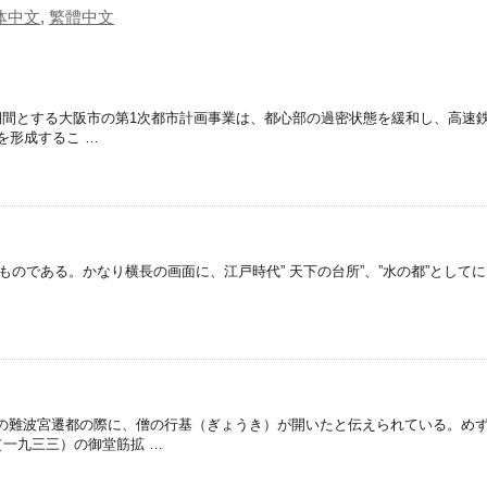
体中文
,
繁體中文
施工期間とする大阪市の第1次都市計画事業は、都心部の過密状態を緩和し、高速
を形成するこ …
ものである。かなり横長の画面に、江戸時代” 天下の台所”、”水の都”として
の難波宮遷都の際に、僧の行基（ぎょうき）が開いたと伝えられている。め
一九三三）の御堂筋拡 …