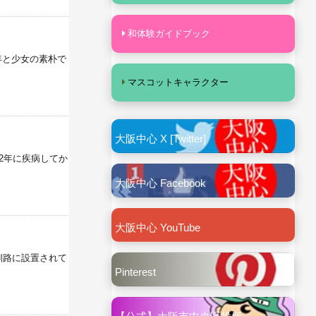
和体験ガイドブック
年と少女の素朴で
マスコットキャラクター
大阪中心 X [Twitter]
2年に疾病してか
大阪中心 Facebook
大阪中心 YouTube
釧路に設置されて
Pinterest