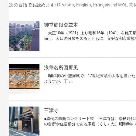
次の言語でも読めます:
Deutsch
,
English
,
Français
,
한국어
,
简
御堂筋銀杏並木
大正10年（1921）より昭和16年（1941）を
備し、人口の分散を図るとともに、良好な都市環境
浪華名所図屏風
8曲1双の中型屏風で、17世紀末頃の大阪を描いた
ようすが、丁 …
三津寺
●異例の鉄筋コンクリート製 三津寺は、奈良時代
の台所や住居部分である庫裡（くり）だ。昭和8年（