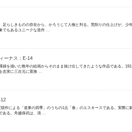
。足らしきものの存在から、かろうじて人物と判る。荒削りの仕上げが、少
象でもあるユニークな造作 …
ィーナス：E-14
婦を描いた晩年の絵画からそのまま抜け出してきたような作品である。191
を忠実に三次元に置換 …
12
競作による「道東の四季」のうちの1点「春」のエスキースである。実際に
である。舟越保武は、清 …