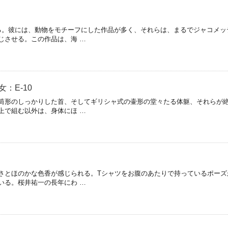
。彼には、動物をモチーフにした作品が多く、それらは、まるでジャコメッ
じさせる。この作品は、海 …
：E-10
筒形のしっかりした首、そしてギリシャ式の壷形の堂々たる体躯、それらが
上で組む以外は、身体にほ …
とほのかな色香が感じられる。Tシャツをお腹のあたりで持っているポーズ
いる。桜井祐一の長年にわ …