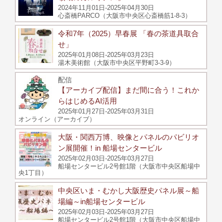
2024年11月01日-2025年04月30日
心斎橋PARCO（大阪市中央区心斎橋筋1-8-3）
令和7年（2025）早春展 「春の茶道具取合
せ」
2025年01月08日-2025年03月23日
湯木美術館（大阪市中央区平野町3-3-9）
配信
【アーカイブ配信】まだ間に合う！これか
らはじめるAI活用
2025年01月27日-2025年03月31日
オンライン（アーカイブ）
大阪・関西万博、映像とパネルのパビリオ
ン展開催！in 船場センタービル
2025年02月03日-2025年03月27日
船場センタービル2号館1階（大阪市中央区船場中
央1丁目）
中央区いま・むかし大阪歴史パネル展～船
場編～in船場センタービル
2025年02月03日-2025年03月27日
船場センタービル2号館1階（大阪市中央区船場中