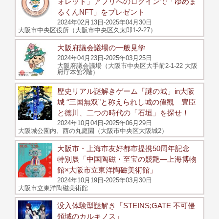
ォレット」アプリへのログインで「ゆめま
るくんNFT」をプレゼント
2024年02月13日-2025年04月30日
大阪市中央区役所（大阪市中央区久太郎1-2-27）
大阪府議会議場の一般見学
2024年04月23日-2025年03月25日
大阪府議会議場（大阪市中央区大手前2-1-22 大阪
府庁本館2階）
歴史リアル謎解きゲーム「謎の城」in大阪
城 “三国無双”と称えられし城の偉観 豊臣
と徳川、二つの時代の「石垣」を探せ！
2024年10月04日-2025年06月29日
大阪城公園内、西の丸庭園（大阪市中央区大阪城2）
大阪市・上海市友好都市提携50周年記念
特別展「中国陶磁・至宝の競艶―上海博物
館×大阪市立東洋陶磁美術館」
2024年10月19日-2025年03月30日
大阪市立東洋陶磁美術館
没入体験型謎解き「STEINS;GATE 不可侵
領域のカルキノス」