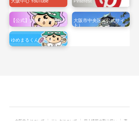
大阪中心 YouTube
Pinterest
【公式】大阪市中央区役所
大阪市中央区（公式サイ
ト）
ゆめまるくんの部屋
大阪中心について
リンクについて
個人情報の取り扱い
著
作権・免責
Copyright© City of Osaka Japan All rights reserved.