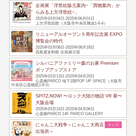
企画展「浮世絵版元案内−「買物案内」か
らみる上方浮世絵−」
2025年03月04日-2025年06月01日
上方浮世絵館（大阪市中央区難波1-6-4）
リニューアルオープン５周年記念展 EXPO
博覧会の時代
2025年03月08日-2025年08月18日
高島屋史料館 企画展示室
シルバニアファミリー森のお家 Premium
ポップアップストア
2025年03月13日-2025年04月20日
心斎橋PARCO 地下1階POP UP SPACE（大阪市
中央区心斎橋筋1-8-3）
SPITZ,NOW! 〜ロック大陸の物語 VR 展〜
大阪会場
2025年03月14日-2025年04月06日
心斎橋PARCO 14F PARCO GALLERY
にゃんこ大戦争～にゃんこ大商店
キッズ
出張所～