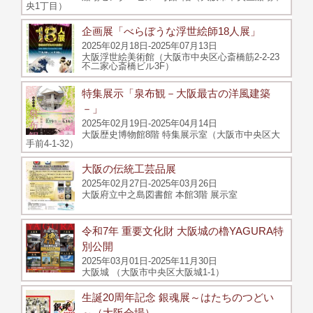
央1丁目）
企画展「べらぼうな浮世絵師18人展」
2025年02月18日-2025年07月13日
大阪浮世絵美術館（大阪市中央区心斎橋筋2-2-23
不二家心斎橋ビル3F）
特集展示「泉布観－大阪最古の洋風建築
－」
2025年02月19日-2025年04月14日
大阪歴史博物館8階 特集展示室（大阪市中央区大
手前4-1-32）
大阪の伝統工芸品展
2025年02月27日-2025年03月26日
大阪府立中之島図書館 本館3階 展示室
令和7年 重要文化財 大阪城の櫓YAGURA特
別公開
2025年03月01日-2025年11月30日
大阪城 （大阪市中央区大阪城1-1）
生誕20周年記念 銀魂展～はたちのつどい
～（大阪会場）