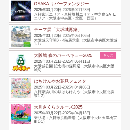
OSAKA リバーファンタジー
2025年03月20日-2026年02月28日
八軒家浜エリア・東横堀川エリア・中之島GATE
エリア（大阪市中央区・北区・西区）
テーマ展「大坂城再築」
2025年03月20日-2025年05月06日
大阪城天守閣3・4階展示室（大阪市中央区大阪城
1-1）
大阪城 森のバーベキュー2025
キッズ
2025年03月21日-2025年05月11日
大阪城公園 記念樹の森周辺（大阪市中央区大阪
城3）
はちけんやお花見フェスタ
2025年03月22日-2025年04月06日
八軒家浜/川の駅はちけんや（大阪市中央区北浜
東1-2）
大川さくらクルーズ2025
2025年03月22日-2025年04月13日
乗り場：八軒家浜船着場（大阪市中央区天満橋京
町1-1）