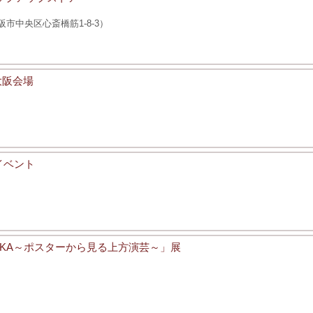
大阪市中央区心斎橋筋1-8-3）
 大阪会場
イベント
OSAKA～ポスターから見る上方演芸～」展