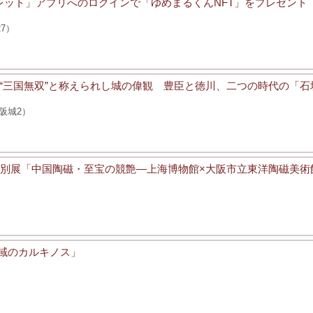
ウォレット」アプリへのログインで「ゆめまるくんNFT」をプレゼント
7）
 “三国無双”と称えられし城の偉観 豊臣と徳川、二つの時代の「
阪城2）
特別展「中国陶磁・至宝の競艶―上海博物館×大阪市立東洋陶磁美術
侵領域のカルキノス」
）