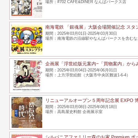
#702 CAFE&DINER なんばパークス店
南海電鉄 「銀魂展」大阪会場開催記念 スタ
2025年03月01日-2025年03月30日
南海電鉄の沿線駅やなんばパークスを含むな
企画展「浮世絵版元案内−「買物案内」から
2025年03月04日-2025年06月01日
上方浮世絵館（大阪市中央区難波1-6-4）
リニューアルオープン５周年記念展 EXPO 
2025年03月08日-2025年08月18日
高島屋史料館 企画展示室
シルバニアファミリー森のお家 Premium 