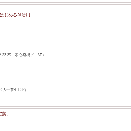
はじめるAI活用
23 不二家心斎橋ビル3F）
手前4-1-32）
空襲」