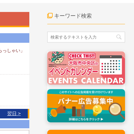
キーワード検索
らっしゃい」
翌日 >