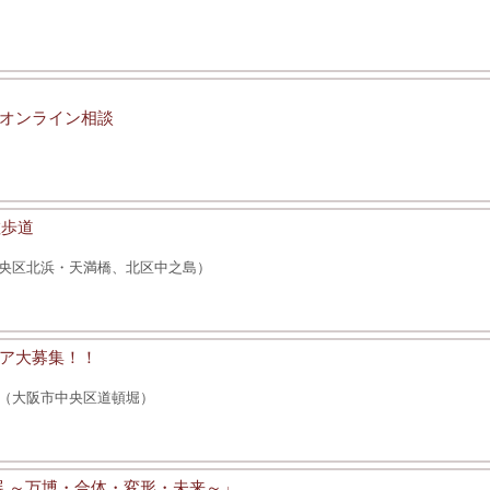
オンライン相談
散歩道
央区北浜・天満橋、北区中之島）
ア大募集！！
（大阪市中央区道頓堀）
作展 ～万博・合体・変形・未来～」