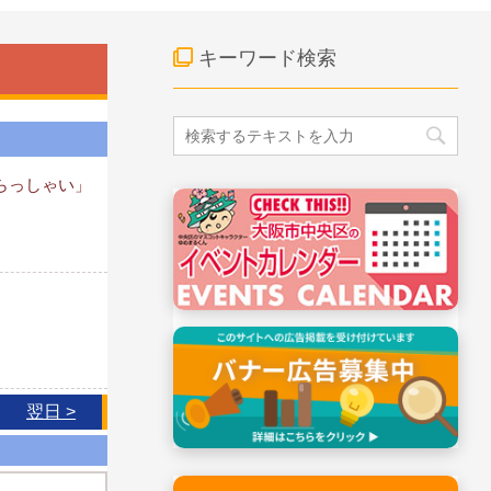
キーワード検索
らっしゃい」
翌日 >