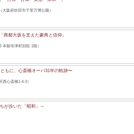
イエ（大阪府吹田市千里万博公園）
年「商都大坂を支えた豪商と信仰」
3 本願寺津村別院 1階）
RY〜青春とともに、心斎橋オーパ31年の軌跡〜
西心斎橋1-4-3）
ちが歩いた「昭和」～