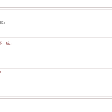
」
82）
天下一統」
5