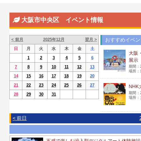
大阪市中央区 イベント情報
< 前月
2025年12月
翌月 >
おすすめイベン
日
月
火
水
木
金
土
大阪
1
2
3
4
5
6
展示
7
8
9
10
11
12
13
14
15
16
17
18
19
20
21
22
23
24
25
26
27
NH
28
29
30
31
< 前日
五感で楽しむ没入型デジタルアート体験施設「MIR