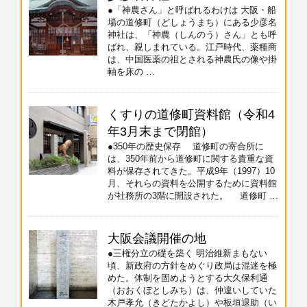
●「神農さん」と呼ばれるわけは 大阪・船
場の道修町（どしょうまち）にある少彦名
神社は、「神農（しんのう）さん」とも呼
ばれ、親しまれている。江戸時代、薬種商
は、中国医薬の祖とされる神農氏の像や掛
軸を床の …
くすりの道修町資料館（令和4
年3月末まで閉館）
●350年の歴史保存 道修町の寄合所に
は、350年前から道修町に関する貴重な資
料が保存されてきた。平成9年（1997）10
月、それらの資料を公開するために資料館
が社務所の3階に開設された。 道修町 …
大阪会議開催の地
●三権分立の礎を築く 明治維新まもない
頃、新政府の方針をめぐり政局は混迷を極
めた。体制を固めようとする大久保利通
（おおくぼとしみち）は、仲違いしていた
木戸孝允（きどたかよし）や板垣退助（い