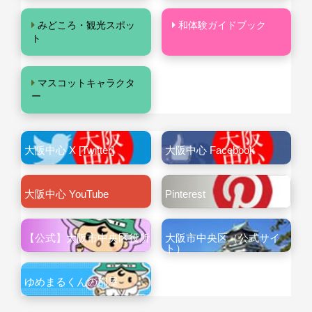
みどころ・観光スポッ
和体験ガイドブック
ト
マスコットキャラクタ
ー
大阪中心 X [Twitter]
大阪中心 Facebook
大阪中心 YouTube
Pinterest
【公式】大阪市中央区役所
大阪市中央区（公式サイ
ト）
ゆめまるくんの部屋