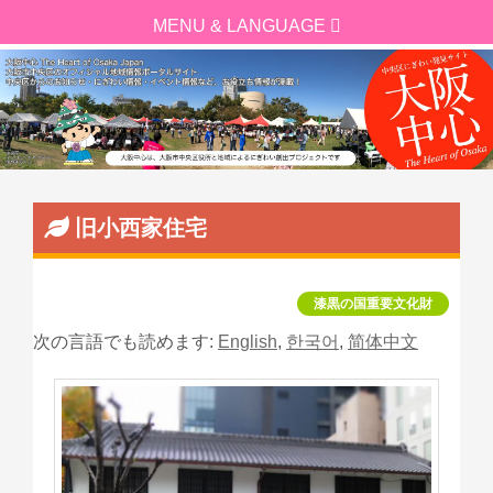
旧小西家住宅
漆黒の国重要文化財
次の言語でも読めます:
English
,
한국어
,
简体中文