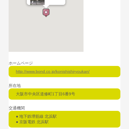
ホームページ
http://www.bond.co.jp/konishishiryoukan/
所在地
大阪市中央区道修町1丁目6番9号
交通機関
● 地下鉄堺筋線 北浜駅
● 京阪電鉄 北浜駅