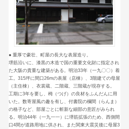
● 重厚で豪壮、町屋の長大な表屋造り。
堺筋沿いに、漆黒の木造で国の重要文化財に指定され
た大阪の貴重な建築がある。明治33年（一九〇〇）着
工。315坪に間口26mの表屋（店棟）、3階建ての母屋
（主住棟）、衣裳蔵、二階蔵、三階蔵が現存する。
工期に3年を要し、栂（つげ）の良材をふんだんに用
いた。数寄屋風の趣を有し、付書院の欄間（らんま）
の格子など、部屋ごとに斬新な細部の意匠がみられ
る。明治44年（一九一一）に堺筋拡張のため、西側間
口4間が道路用地に供され、また関東大震災後に母屋3