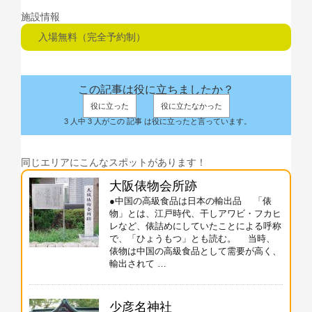
施設情報
入場無料（完全予約制）
この記事は役に立ちましたか？
役に立った
役に立たなかった
3 人中 3 人がこの 記事 は役に立ったと言っています。
同じエリアにこんなスポットがあります！
大阪俵物会所跡
●中国の高級食品は日本の輸出品 「俵
物」とは、江戸時代、干しアワビ・フカヒ
レなど、俵詰めにしていたことによる呼称
で、「ひょうもつ」とも読む。 当時、
俵物は中国の高級食品として需要が高く、
輸出されて …
少彦名神社