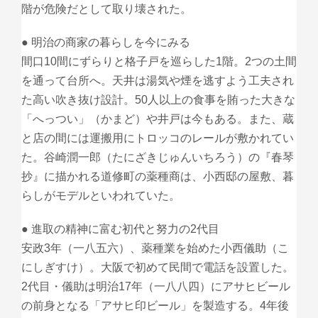
階が危険だとして取り壊された。
● 明治の商家の暮らしを今にみる
間口10間にずらりと格子戸を巡らした1階。2つの土間
を通って台所へ。天井は湯気や煙を逃すよう工夫され
た高い吹き抜け設計。50人以上の食事を賄った大きな
「へっつい」（かまど）や井戸は今もある。また、蔵
と店の間には運搬用にトロッコのレールが敷かれてい
た。谷崎潤一郎（たにざきじゅんいちろう）の『春琴
抄』に描かれる道修町の薬種商は、小西邸の屋敷、暮
らしがモデルといわれていた。
● 進取の精神に富む初代と努力の2代目
安政3年（一八五六）、薬種業を始めた小西儀助（こ
にしぎすけ）。大阪で初めて民間で電話を設置した。
2代目・儀助は明治17年（一八八四）にアサヒビール
の前身となる「アサヒ印ビール」を製造する。4年後