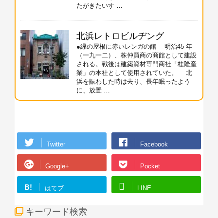
たがきたいす …
北浜レトロビルヂング
●緑の屋根に赤いレンガの館 明治45 年
（一九一二）、株仲買商の商館として建設
される。戦後は建築資材専門商社「桂隆産
業」の本社として使用されていた。 北
浜を賑わした時は去り、長年眠ったよう
に、放置 …
Twitter
Facebook
Google+
Pocket
B!
はてブ
LINE
キーワード検索