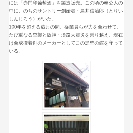
には「赤門印葡萄酒」を製造販売。この頃の奉公人の
中に、のちのサントリー創始者・鳥井信治郎（とりい
しんじろう）がいた。
100年を超える歳月の間、従業員らが力を合わせて、
たび重なる空襲と阪神・淡路大震災を乗り越え、現在
は合成接着剤のメーカーとしてこの黒壁の館を守って
いる。