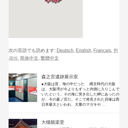
次の言語でも読めます:
Deutsch
,
English
,
Français
,
한
국어
,
简体中文
,
繁體中文
森之宮遺跡展示室
●大阪は昔、海の中だった 縄文時代の大阪
は、大阪湾が今よりもずっと内側に入りこんで
いたという。その海に突き出した岬にあったの
が、今の森ノ宮だ。そこで発見された貝塚は西
日本最大といわれ、大量のマガキや …
大槻能楽堂