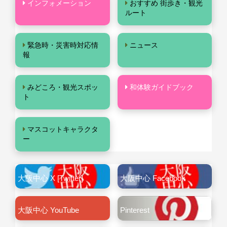
インフォメーション
おすすめ 街歩き・観光
ルート
緊急時・災害時対応情
ニュース
報
みどころ・観光スポッ
和体験ガイドブック
ト
マスコットキャラクタ
ー
大阪中心 X [Twitter]
大阪中心 Facebook
大阪中心 YouTube
Pinterest