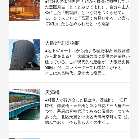
●能好きの太閤秀吉 とにかく能楽に熱中してい
た豊臣秀吉（とよとみひでよし）。自分を主人
公にした「明智討」という能をつくらせてい
る。会う人ごとに「宮廷でお見せする」と言っ
て家臣にたしなめられたという逸話 …
大阪歴史博物館
●地上57メートルから始まる歴史体験 難波宮跡
から北を見ると、大阪城の西に高層の建築物が
建っている。この現代的な建物が「大阪歴史博
物館」だ。エレベーターで10階に上がると、
そこは奈良時代。原寸大に復元 …
天満橋
●町役人が行き交った橋は今、2階建て 江戸
時代、難波橋・天神橋と並ぶ浪花の三大橋の一
つで、幕府の直轄管理である公儀橋の一つでも
あった。北区天満と中央区天満橋京町を南北に
結んでおり、今も昔も人々の生活 …