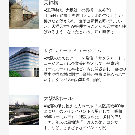
天神橋
●江戸時代、大坂随一の長橋 文禄3年
（1594）に豊臣秀吉（とよとみひでよし）が
架けたと伝えられ、当初は新橋と呼ばれてい
た。天満天神社が管理することから天神橋と呼
ばれるようになったという。江戸時代は …
サクラアートミュージアム
●大阪のまちにアートを発信 「サクラアートミ
ュージアム」は企業美術館として、平成3年
（一九九一）に本社ビル内に開設され、会社の
歴史や描画材に関する資料が豊富に集められて
いる。クレパス画約300点、油絵 …
大阪城ホール
●城郭の隣に控える大ホール 「大阪築城400年
まつり」のメインイベント会場として、昭和
58年（一九八三）に建設された、多目的アリ
ーナ。年末の風物詩「一万人の第九コンサー
ト」など、さまざまなイベントが開 …