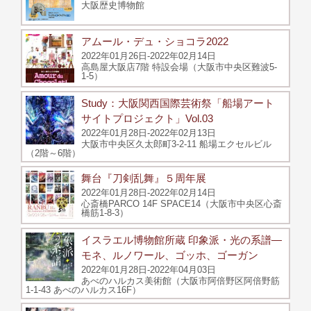
大阪歴史博物館
アムール・デュ・ショコラ2022
2022年01月26日-2022年02月14日
高島屋大阪店7階 特設会場（大阪市中央区難波5-
1-5）
Study：大阪関西国際芸術祭「船場アート
サイトプロジェクト」Vol.03
2022年01月28日-2022年02月13日
大阪市中央区久太郎町3-2-11 船場エクセルビル
（2階～6階）
舞台『刀剣乱舞』５周年展
2022年01月28日-2022年02月14日
心斎橋PARCO 14F SPACE14（大阪市中央区心斎
橋筋1-8-3）
イスラエル博物館所蔵 印象派・光の系譜—
モネ、ルノワール、ゴッホ、ゴーガン
2022年01月28日-2022年04月03日
あべのハルカス美術館（大阪市阿倍野区阿倍野筋
1-1-43 あべのハルカス16F）