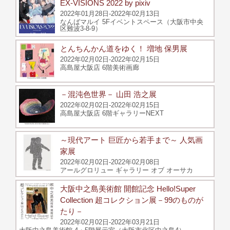
EX-VISIONS 2022 by pixiv
2022年01月28日-2022年02月13日
なんばマルイ 5Fイベントスペース（大阪市中央
区難波3-8-9）
とんちんかん道をゆく！ 増地 保男展
2022年02月02日-2022年02月15日
高島屋大阪店 6階美術画廊
－混沌色世界－ 山田 浩之展
2022年02月02日-2022年02月15日
高島屋大阪店 6階ギャラリーNEXT
～現代アート 巨匠から若手まで～ 人気画
家展
2022年02月02日-2022年02月08日
アールグロリュー ギャラリー オブ オーサカ
大阪中之島美術館 開館記念 Hello!Super
Collection 超コレクション展－99のものが
たり－
2022年02月02日-2022年03月21日