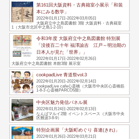
第161回大阪資料・古典籍室小展示「和装
本にみる数学」
2022年01月17日-2022年03月05日
大阪府立中之島図書館 3階 大阪資料・古典籍室
1（大阪市北区中之島1-2-10）
令和3年度 大阪府立中之島図書館 特別展
「没後百二十年 福澤諭吉 江戸～明治期の
日本人が見た「世界」」
2022年01月17日-2022年02月26日
大阪府立中之島図書館 本館3階 展示室
cookpadLive 青道祭vol.3
2022年01月20日-2022年02月14日
cookpadLive cafe心斎橋（大阪市中央区心斎橋筋
1-8-3 心斎橋PARCO5階）
中央区魅力発信パネル展
2022年01月24日-2022年02月13日
なんばマルイ2階 イベントスペース（大阪市中央
区難波3-8-9）
特別企画展「大阪町めぐり 喜連(きれ)」
2022年01月26日-2022年03月21日