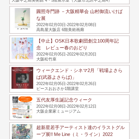
大阪中之島美術館 4・5階展示室（大阪市北区中之島4）
圓照寺門跡 －大阪精華会 山村御流いけば
な展
2022年02月03日-2022年02月08日
高島屋大阪店 6階美術画廊
【中止】OSK日本歌劇団創立100周年記
念 レビュー春のおどり
2022年02月05日-2022年02月20日
大阪松竹座
ウィークエンド・シネマ2月「戦場よさら
ば(武器よさらば)」
2022年02月05日-2022年02月26日
ピースおおさか1階講堂
五代友厚生誕記念ウィーク
2022年02月08日-2022年02月12日
大阪企業家ミュージアム
超新星若手アーティスト達のイラストグル
ープ展!! Me Line（ミ・ライン）2022