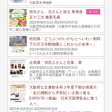
大阪歴史博物館
弥次さん、北さんと巡る 東海道
キッズ
五十三次 膝栗毛展
2021年08月31日-2022年02月27日
大阪浮世絵美術館（大阪市中央区心斎橋筋2-2-23
不二家心斎橋ビル3F）
特別展「どうぶつのいのちとへいわ～戦時
下の天王寺動物園とこれからの未来～」
2021年09月01日-2022年03月30日
ピースおおさか1階特別展示室
企画展「演芸人さんと言葉」展
2021年09月11日-2022年03月31日
大阪府立上方演芸資料館（ワッハ上方）企画展示
室（大阪市中央区難波千日前12-7 YES・NAMBA
ビル7階）
大阪府公文書館令和３年度下期企画展示
「あの感動から半世紀 いま振り返る
EXPO’70（後編） 日本万国博覧会に集う
人々」
2021年10月01日-2022年03月31日