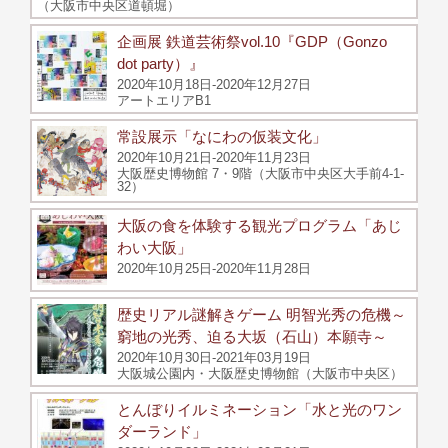
（大阪市中央区道頓堀）
企画展 鉄道芸術祭vol.10『GDP（Gonzo
dot party）』
2020年10月18日-2020年12月27日
アートエリアB1
常設展示「なにわの仮装文化」
2020年10月21日-2020年11月23日
大阪歴史博物館 7・9階（大阪市中央区大手前4-1-
32）
大阪の食を体験する観光プログラム「あじ
わい大阪」
2020年10月25日-2020年11月28日
歴史リアル謎解きゲーム 明智光秀の危機～
窮地の光秀、迫る大坂（石山）本願寺～
2020年10月30日-2021年03月19日
大阪城公園内・大阪歴史博物館（大阪市中央区）
とんぼりイルミネーション「水と光のワン
ダーランド」