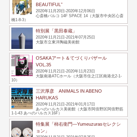
BEAUTIFUL"
2020年11月20日-2020年12月06日
心斎橋パルコ 14F SPACE 14（大阪市中央区心斎
橋1-8-3）
特別展「黒田泰蔵」
2020年11月21日-2021年07月25日
大阪市立東洋陶磁美術館
OSAKAアート＆てづくりバザール
VOL.35
2020年11月21日-2020年11月23日
大阪南港ATCホール（大阪市住之江区南港北2-1-
10）
三沢厚彦 ANIMALS IN ABENO
HARUKAS
2020年11月21日-2021年01月17日
あべのハルカス美術館（大阪市阿倍野区阿倍野筋
1-1-43 あべのハルカス16F）
特集展「柿右衛門―Yumeuzurasセレクシ
ョン」