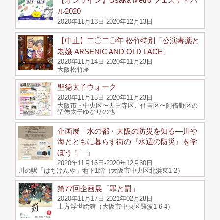
【オンライン】Osaka Metro フェスティバ
ル2020
2020年11月13日-2020年12月13日
【中止】二〇二〇年 松竹特別「公演毒薬と
老嬢 ARSENIC AND OLD LACE」
2020年11月14日-2020年11月23日
大阪松竹座
聖徳太子ウォーク
2020年11月15日-2020年11月23日
大阪市・中央区〜天王寺区、住吉区〜阿倍野区の
聖徳太子ゆかりの地
企画展「水の都・大阪の防災を知る―川や
海とともに暮らす街の『水辺の防災』を学
ぼう！―」
2020年11月16日-2020年12月30日
川の駅「はちけんや」地下1階（大阪市中央区北浜東1-2）
第77回企画展「罪と罰」
2020年11月17日-2021年02月28日
上方浮世絵館（大阪市中央区難波1-6-4）