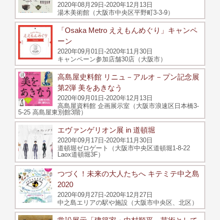
2020年08月29日-2020年12月13日
湯木美術館（大阪市中央区平野町3-3-9）
「Osaka Metro ええもんめぐり」キャンペ
ーン
2020年09月01日-2020年11月30日
キャンペーン参加店舗30店（大阪市）
高島屋史料館 リニュ－アルオ－プン記念展
第2弾 美をあきなう
2020年09月01日-2020年12月13日
高島屋資料館 企画展示室（大阪市浪速区日本橋3-
5-25 高島屋東別館3階）
エヴァンゲリオン展 in 道頓堀
2020年09月17日-2020年11月30日
道頓堀ゼロゲート（大阪市中央区道頓堀1-8-22
Laox道頓堀3F）
つづく！未来の大人たちへ キテミテ中之島
2020
2020年09月27日-2020年12月27日
中之島エリアの駅や施設（大阪市中央区、北区）