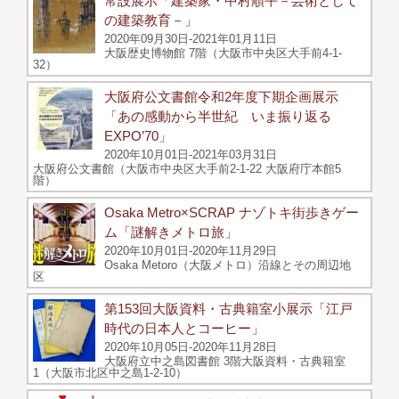
常設展示「建築家・中村順平－芸術として
の建築教育－」
2020年09月30日-2021年01月11日
大阪歴史博物館 7階（大阪市中央区大手前4-1-
32）
大阪府公文書館令和2年度下期企画展示
「あの感動から半世紀 いま振り返る
EXPO’70」
2020年10月01日-2021年03月31日
大阪府公文書館（大阪市中央区大手前2-1-22 大阪府庁本館5
階）
Osaka Metro×SCRAP ナゾトキ街歩きゲー
ム「謎解きメトロ旅」
2020年10月01日-2020年11月29日
Osaka Metoro（大阪メトロ）沿線とその周辺地
区
第153回大阪資料・古典籍室小展示「江戸
時代の日本人とコーヒー」
2020年10月05日-2020年11月28日
大阪府立中之島図書館 3階大阪資料・古典籍室
1（大阪市北区中之島1-2-10）