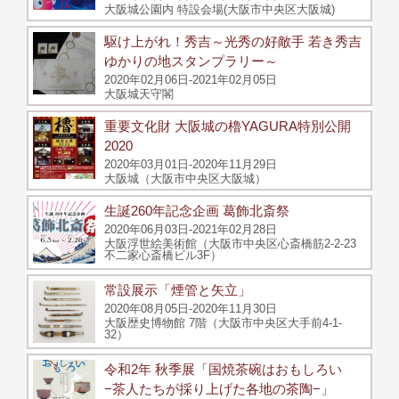
大阪城公園内 特設会場(大阪市中央区大阪城)
駆け上がれ！秀吉～光秀の好敵手 若き秀吉
ゆかりの地スタンプラリー～
2020年02月06日-2021年02月05日
大阪城天守閣
重要文化財 大阪城の櫓YAGURA特別公開
2020
2020年03月01日-2020年11月29日
大阪城（大阪市中央区大阪城）
生誕260年記念企画 葛飾北斎祭
2020年06月03日-2021年02月28日
大阪浮世絵美術館（大阪市中央区心斎橋筋2-2-23
不二家心斎橋ビル3F）
常設展示「煙管と矢立」
2020年08月05日-2020年11月30日
大阪歴史博物館 7階（大阪市中央区大手前4-1-
32）
令和2年 秋季展「国焼茶碗はおもしろい
−茶人たちが採り上げた各地の茶陶−」