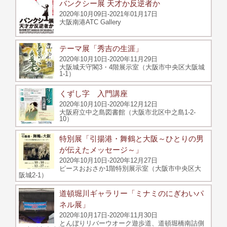
バンクシー展 天才か反逆者か
2020年10月09日-2021年01月17日
大阪南港ATC Gallery
テーマ展「秀吉の生涯」
2020年10月10日-2020年11月29日
大阪城天守閣3・4階展示室（大阪市中央区大阪城
1-1）
くずし字 入門講座
2020年10月10日-2020年12月12日
大阪府立中之島図書館（大阪市北区中之島1-2-
10）
特別展「引揚港・舞鶴と大阪～ひとりの男
が伝えたメッセージ～」
2020年10月10日-2020年12月27日
ピースおおさか1階特別展示室（大阪市中央区大
阪城2-1）
道頓堀川ギャラリー「ミナミのにぎわいパ
ネル展」
2020年10月17日-2020年11月30日
とんぼりリバーウオーク遊歩道、道頓堀橋南詰側