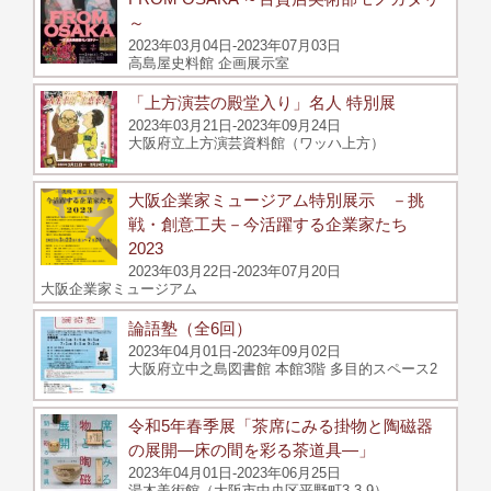
～
2023年03月04日-2023年07月03日
高島屋史料館 企画展示室
「上方演芸の殿堂入り」名人 特別展
2023年03月21日-2023年09月24日
大阪府立上方演芸資料館（ワッハ上方）
大阪企業家ミュージアム特別展示 －挑
戦・創意工夫－今活躍する企業家たち
2023
2023年03月22日-2023年07月20日
大阪企業家ミュージアム
論語塾（全6回）
2023年04月01日-2023年09月02日
大阪府立中之島図書館 本館3階 多目的スペース2
令和5年春季展「茶席にみる掛物と陶磁器
の展開―床の間を彩る茶道具―」
2023年04月01日-2023年06月25日
湯木美術館（大阪市中央区平野町3-3-9）