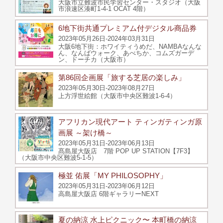
大阪市立難波市民学習センター・スタジオ（大阪
市浪速区湊町1-4-1 OCAT 4階）
6地下街共通プレミアム付デジタル商品券
2023年05月26日-2024年03月31日
大阪6地下街：ホワイティうめだ、NAMBAなんな
ん、なんばウォーク、あべちか、コムズガーデ
ン、ドーチカ（大阪市）
第86回企画展「旅する芝居の楽しみ」
2023年05月30日-2023年08月27日
上方浮世絵館（大阪市中央区難波1-6-4）
アフリカン現代アート ティンガティンガ原
画展 ～架け橋～
2023年05月31日-2023年06月13日
髙島屋大阪店 7階 POP UP STATION【7F3】
（大阪市中央区難波5-1-5）
極並 佑展「MY PHILOSOPHY」
2023年05月31日-2023年06月12日
高島屋大阪店 6階ギャラリーNEXT
夏の納涼 水上ピクニック〜 本町橋の納涼