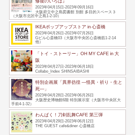
修復のいろは』
2023年04月15日-2023年09月16日
大阪府立中之島図書館 別館 多目的スペース３
（大阪市北区中之島1-2-10）
IKEAポップアップストア in 心斎橋
2023年04月26日-2023年07月26日
Gビル心斎橋03（大阪市中央区心斎橋筋1-2-14
他）
「トイ・ストーリー」OH MY CAFE in 大
阪
2023年04月27日-2023年06月18日
Collabo_Index SHINSAIBASHI
特別企画展「異界彷徨 ―怪異・祈り・生と
死―」
2023年04月28日-2023年06月26日
大阪歴史博物館6階 特別展示室（大阪市中央区大
手前4-1-32）
わんぱく！刀剣乱舞CAFE 第三弾
2023年04月29日-2023年06月12日
THE GUEST cafe&diner 心斎橋店