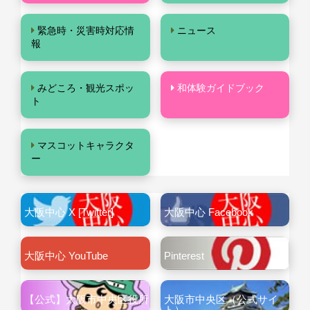
緊急時・災害時対応情
ニュース
報
みどころ・観光スポッ
和体験ガイドブック
ト
マスコットキャラクタ
ー
大阪中心 X [Twitter]
大阪中心 Facebook
大阪中心 YouTube
Pinterest
【公式】大阪市中央区役所
大阪市中央区（公式サイ
ト）