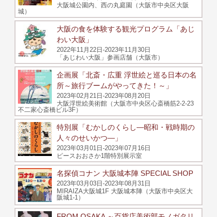
大阪城公園内、西の丸庭園（大阪市中央区大阪
城）
大阪の食を体験する観光プログラム「あじ
わい大阪」
2022年11月22日-2023年11月30日
「あじわい大阪」参画店舗（大阪市）
企画展「北斎・広重 浮世絵と巡る日本の名
所～旅行ブームがやってきた！～」
2023年02月21日-2023年08月20日
大阪浮世絵美術館（大阪市中央区心斎橋筋2-2-23
不二家心斎橋ビル3F）
特別展「むかしのくらし―昭和・戦時期の
人々のせいかつ―」
2023年03月01日-2023年07月16日
ピースおおさか1階特別展示室
名探偵コナン 大阪城本陣 SPECIAL SHOP
2023年03月03日-2023年08月31日
MIRAIZA大阪城1F 大阪城本陣（大阪市中央区大
阪城1-1）
FROM OSAKA ～百貨店美術部モノガタリ