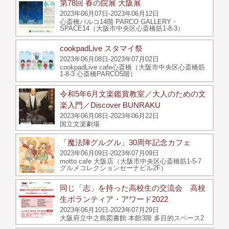
第78回 春の院展 大阪展
2023年06月07日-2023年06月12日
心斎橋パルコ14階 PARCO GALLERY・
SPACE14（大阪市中央区心斎橋筋1-8-3）
cookpadLive スタマイ祭
2023年06月08日-2023年07月02日
cookpadLive cafe心斎橋（大阪市中央区心斎橋筋
1-8-3 心斎橋PARCO5階）
令和5年6月文楽鑑賞教室／大人のための文
楽入門／Discover BUNRAKU
2023年06月08日-2023年06月22日
国立文楽劇場
「魔法陣グルグル」30周年記念カフェ
2023年06月09日-2023年07月09日
motto cafe 大阪店（大阪市中央区心斎橋筋1-5-7
グルメコレクションセーナビル2F）
同じ「志」を持った高校生の交流会 高校
生ボランティア・アワード2022
2023年06月10日-2023年07月29日
大阪府立中之島図書館 本館3階 多目的スペース2