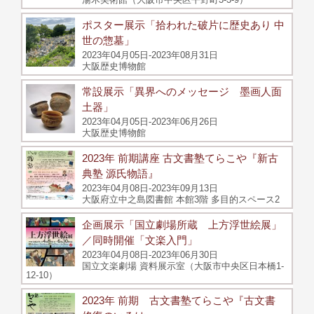
ポスター展示「拾われた破片に歴史あり 中
世の惣墓」
2023年04月05日-2023年08月31日
大阪歴史博物館
常設展示「異界へのメッセージ 墨画人面
土器」
2023年04月05日-2023年06月26日
大阪歴史博物館
2023年 前期講座 古文書塾てらこや『新古
典塾 源氏物語』
2023年04月08日-2023年09月13日
大阪府立中之島図書館 本館3階 多目的スペース2
企画展示「国立劇場所蔵 上方浮世絵展」
／同時開催「文楽入門」
2023年04月08日-2023年06月30日
国立文楽劇場 資料展示室（大阪市中央区日本橋1-
12-10）
2023年 前期 古文書塾てらこや『古文書