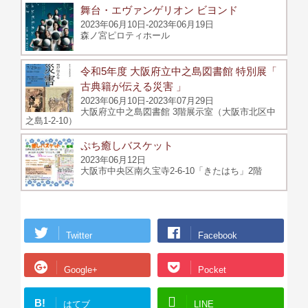
舞台・エヴァンゲリオン ビヨンド
2023年06月10日-2023年06月19日
森ノ宮ピロティホール
令和5年度 大阪府立中之島図書館 特別展「
古典籍が伝える災害 」
2023年06月10日-2023年07月29日
大阪府立中之島図書館 3階展示室（大阪市北区中
之島1-2-10）
ぷち癒しバスケット
2023年06月12日
大阪市中央区南久宝寺2-6-10「きたはち」2階
Twitter
Facebook
Google+
Pocket
B!
はてブ
LINE