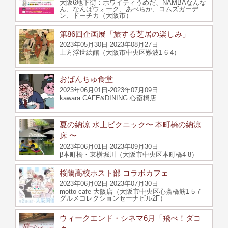
大阪6地下街：ホワイティうめだ、NAMBAなんな
ん、なんばウォーク、あべちか、コムズガーデ
ン、ドーチカ（大阪市）
第86回企画展「旅する芝居の楽しみ」
2023年05月30日-2023年08月27日
上方浮世絵館（大阪市中央区難波1-6-4）
おぱんちゅ食堂
2023年06月01日-2023年07月09日
kawara CAFE&DINING 心斎橋店
夏の納涼 水上ピクニック〜 本町橋の納涼
床 〜
2023年06月01日-2023年09月30日
β本町橋・東横堀川（大阪市中央区本町橋4-8）
桜蘭高校ホスト部 コラボカフェ
2023年06月02日-2023年07月30日
motto cafe 大阪店（大阪市中央区心斎橋筋1-5-7
グルメコレクションセーナビル2F）
ウィークエンド・シネマ6月「飛べ！ダコ