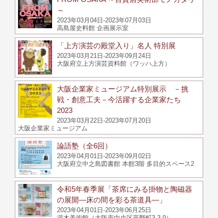
～
2023年03月04日-2023年07月03日
高島屋史料館 企画展示室
「上方演芸の殿堂入り」名人 特別展
2023年03月21日-2023年09月24日
大阪府立上方演芸資料館（ワッハ上方）
大阪企業家ミュージアム特別展示 －挑
戦・創意工夫－今活躍する企業家たち
2023
2023年03月22日-2023年07月20日
大阪企業家ミュージアム
論語塾（全6回）
2023年04月01日-2023年09月02日
大阪府立中之島図書館 本館3階 多目的スペース2
令和5年春季展「茶席にみる掛物と陶磁器
の展開―床の間を彩る茶道具―」
2023年04月01日-2023年06月25日
湯木美術館（大阪市中央区平野町3-3-9）