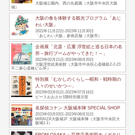
大阪城公園内、西の丸庭園（大阪市中央区大阪
城）
大阪の食を体験する観光プログラム「あじ
わい大阪」
2022年11月22日-2023年11月30日
「あじわい大阪」参画店舗（大阪市）
企画展「北斎・広重 浮世絵と巡る日本の名
所～旅行ブームがやってきた！～」
2023年02月21日-2023年08月20日
大阪浮世絵美術館（大阪市中央区心斎橋筋2-2-23
不二家心斎橋ビル3F）
特別展「むかしのくらし―昭和・戦時期の
人々のせいかつ―」
2023年03月01日-2023年07月16日
ピースおおさか1階特別展示室
名探偵コナン 大阪城本陣 SPECIAL SHOP
2023年03月03日-2023年08月31日
MIRAIZA大阪城1F 大阪城本陣（大阪市中央区大
阪城1-1）
FROM OSAKA ～百貨店美術部モノガタリ