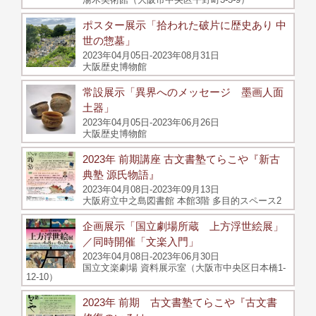
ポスター展示「拾われた破片に歴史あり 中
世の惣墓」
2023年04月05日-2023年08月31日
大阪歴史博物館
常設展示「異界へのメッセージ 墨画人面
土器」
2023年04月05日-2023年06月26日
大阪歴史博物館
2023年 前期講座 古文書塾てらこや『新古
典塾 源氏物語』
2023年04月08日-2023年09月13日
大阪府立中之島図書館 本館3階 多目的スペース2
企画展示「国立劇場所蔵 上方浮世絵展」
／同時開催「文楽入門」
2023年04月08日-2023年06月30日
国立文楽劇場 資料展示室（大阪市中央区日本橋1-
12-10）
2023年 前期 古文書塾てらこや『古文書