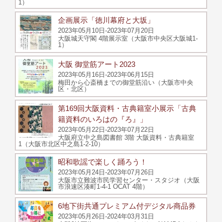
1）
企画展示「徳川幕府と大坂」
2023年05月10日-2023年07月20日
大阪城天守閣 4階展示室（大阪市中央区大阪城1-
1）
大阪 御堂筋アート2023
2023年05月16日-2023年06月15日
梅田から心斎橋までの御堂筋沿い（大阪市中央
区・北区）
第169回大阪資料・古典籍室小展示「古典
籍資料のいろはの『ろ』」
2023年05月22日-2023年07月22日
大阪府立中之島図書館 3階 大阪資料・古典籍室
1（大阪市北区中之島1-2-10）
昭和歌謡で楽しく踊ろう！
2023年05月24日-2023年07月26日
大阪市立難波市民学習センター・スタジオ（大阪
市浪速区湊町1-4-1 OCAT 4階）
6地下街共通プレミアム付デジタル商品券
2023年05月26日-2024年03月31日