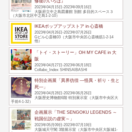
修復のいろは』
2023年04月15日-2023年09月16日
大阪府立中之島図書館 別館 多目的スペース３
（大阪市北区中之島1-2-10）
IKEAポップアップストア in 心斎橋
2023年04月26日-2023年07月26日
Gビル心斎橋03（大阪市中央区心斎橋筋1-2-14
他）
「トイ・ストーリー」OH MY CAFE in 大
阪
2023年04月27日-2023年06月18日
Collabo_Index SHINSAIBASHI
特別企画展「異界彷徨 ―怪異・祈り・生と
死―」
2023年04月28日-2023年06月26日
大阪歴史博物館6階 特別展示室（大阪市中央区大
手前4-1-32）
企画展示「THE SENGOKU LEGENDS ～
戦国伝説の虚実～」
2023年05月09日-2023年07月19日
大阪城天守閣 3階展示室（大阪市中央区大阪城1-