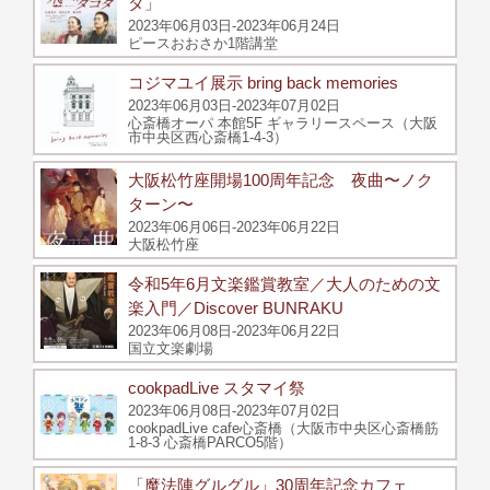
タ」
2023年06月03日-2023年06月24日
ピースおおさか1階講堂
コジマユイ展示 bring back memories
2023年06月03日-2023年07月02日
心斎橋オーパ 本館5F ギャラリースペース（大阪
市中央区西心斎橋1-4-3）
大阪松竹座開場100周年記念 夜曲〜ノク
ターン〜
2023年06月06日-2023年06月22日
大阪松竹座
令和5年6月文楽鑑賞教室／大人のための文
楽入門／Discover BUNRAKU
2023年06月08日-2023年06月22日
国立文楽劇場
cookpadLive スタマイ祭
2023年06月08日-2023年07月02日
cookpadLive cafe心斎橋（大阪市中央区心斎橋筋
1-8-3 心斎橋PARCO5階）
「魔法陣グルグル」30周年記念カフェ