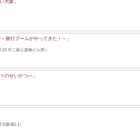
い大阪」
所～旅行ブームがやってきた！～」
23 不二家心斎橋ビル3F）
々のせいかつ―」
区大阪城1-1）