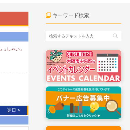
キーワード検索
らっしゃい」
翌日 >