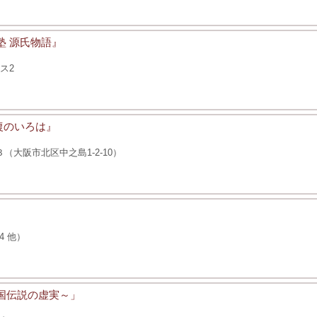
塾 源氏物語』
ス2
復のいろは』
（大阪市北区中之島1-2-10）
4 他）
～戦国伝説の虚実～」