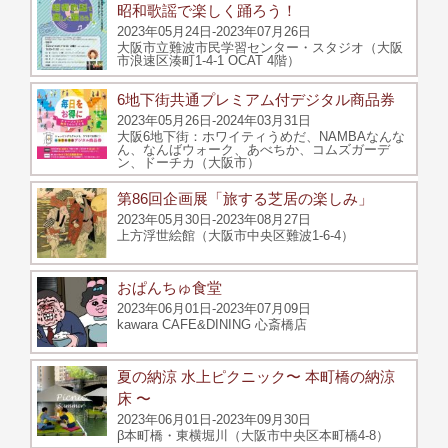
昭和歌謡で楽しく踊ろう！
2023年05月24日-2023年07月26日
大阪市立難波市民学習センター・スタジオ（大阪
市浪速区湊町1-4-1 OCAT 4階）
6地下街共通プレミアム付デジタル商品券
2023年05月26日-2024年03月31日
大阪6地下街：ホワイティうめだ、NAMBAなんな
ん、なんばウォーク、あべちか、コムズガーデ
ン、ドーチカ（大阪市）
第86回企画展「旅する芝居の楽しみ」
2023年05月30日-2023年08月27日
上方浮世絵館（大阪市中央区難波1-6-4）
おぱんちゅ食堂
2023年06月01日-2023年07月09日
kawara CAFE&DINING 心斎橋店
夏の納涼 水上ピクニック〜 本町橋の納涼
床 〜
2023年06月01日-2023年09月30日
β本町橋・東横堀川（大阪市中央区本町橋4-8）