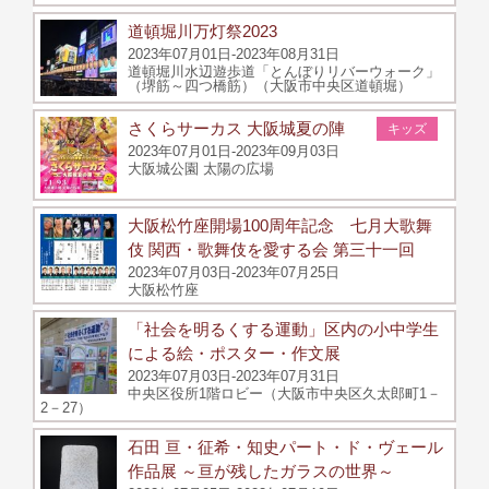
道頓堀川万灯祭2023
2023年07月01日-2023年08月31日
道頓堀川水辺遊歩道「とんぼりリバーウォーク」
（堺筋～四つ橋筋）（大阪市中央区道頓堀）
さくらサーカス 大阪城夏の陣
キッズ
2023年07月01日-2023年09月03日
大阪城公園 太陽の広場
大阪松竹座開場100周年記念 七月大歌舞
伎 関西・歌舞伎を愛する会 第三十一回
2023年07月03日-2023年07月25日
大阪松竹座
「社会を明るくする運動」区内の小中学生
による絵・ポスター・作文展
2023年07月03日-2023年07月31日
中央区役所1階ロビー（大阪市中央区久太郎町1－
2－27）
石田 亘・征希・知史パート・ド・ヴェール
作品展 ～亘が残したガラスの世界～