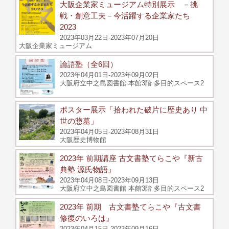
大阪企業家ミュージアム特別展示 －挑
戦・創意工夫－今活躍する企業家たち
2023
2023年03月22日-2023年07月20日
大阪企業家ミュージアム
論語塾（全6回）
2023年04月01日-2023年09月02日
大阪府立中之島図書館 本館3階 多目的スペース2
ポスター展示「拾われた破片に歴史あり 中
世の惣墓」
2023年04月05日-2023年08月31日
大阪歴史博物館
2023年 前期講座 古文書塾てらこや『新古
典塾 源氏物語』
2023年04月08日-2023年09月13日
大阪府立中之島図書館 本館3階 多目的スペース2
2023年 前期 古文書塾てらこや『古文書
修復のいろは』
2023年04月15日-2023年09月16日