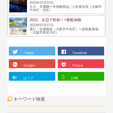
2023年07月07日
大川・天満橋〜天神橋周辺／八軒家浜等（大阪市
中央区・北区）
2023 水辺で乾杯！×乗船体験
2023年07月07日
運行：淀屋橋港（大阪市中央区）〜柴島船着場
（大阪市東淀川区）
Twitter
Facebook
Google+
Pocket
B!
はてブ
LINE
キーワード検索