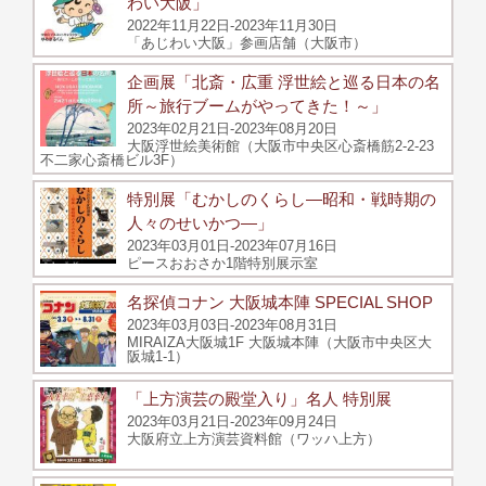
わい大阪」
2022年11月22日-2023年11月30日
「あじわい大阪」参画店舗（大阪市）
企画展「北斎・広重 浮世絵と巡る日本の名
所～旅行ブームがやってきた！～」
2023年02月21日-2023年08月20日
大阪浮世絵美術館（大阪市中央区心斎橋筋2-2-23
不二家心斎橋ビル3F）
特別展「むかしのくらし―昭和・戦時期の
人々のせいかつ―」
2023年03月01日-2023年07月16日
ピースおおさか1階特別展示室
名探偵コナン 大阪城本陣 SPECIAL SHOP
2023年03月03日-2023年08月31日
MIRAIZA大阪城1F 大阪城本陣（大阪市中央区大
阪城1-1）
「上方演芸の殿堂入り」名人 特別展
2023年03月21日-2023年09月24日
大阪府立上方演芸資料館（ワッハ上方）