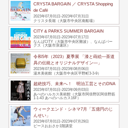
CRYSTA BARGAIN ／ CRYSTA Shopping
de Café
2023年07月01日-2023年07月31日
クリスタ長堀（大阪市中央区南船場）
CITY & PARKS SUMMER BARGAIN
2023年07月01日-2023年07月17日
なんばCITY（大阪市中央区難波）、なんばパー
クス（大阪市浪速区）
令和5年（2023）夏季展 「漆と蒔絵―茶道
具の伝統とオリジナルデザイン―」
2023年07月01日-2023年08月06日
湯木美術館（大阪市中央区平野町3-3-9）
超絶技巧、未来へ！ 明治工芸とそのDNA
2023年07月01日-2023年09月03日
あべのハルカス美術館（大阪市阿倍野区阿倍野筋
1-1-43 あべのハルカス16F）
ウィークエンド・シネマ7月「五億円のじ
んせい」
2023年07月01日-2023年07月29日
ピースおおさか1階講堂