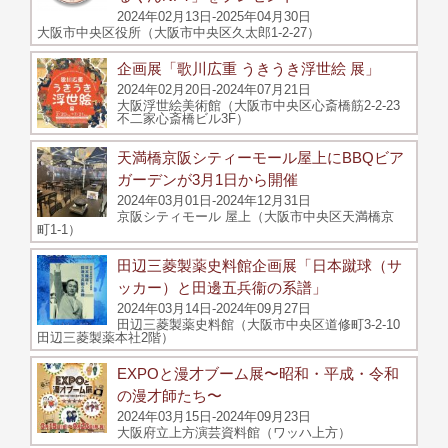
2024年02月13日-2025年04月30日
大阪市中央区役所（大阪市中央区久太郎1-2-27）
企画展「歌川広重 うきうき浮世絵 展」
2024年02月20日-2024年07月21日
大阪浮世絵美術館（大阪市中央区心斎橋筋2-2-23
不二家心斎橋ビル3F）
天満橋京阪シティーモール屋上にBBQビア
ガーデンが3月1日から開催
2024年03月01日-2024年12月31日
京阪シティモール 屋上（大阪市中央区天満橋京
町1-1）
田辺三菱製薬史料館企画展「日本蹴球（サ
ッカー）と田邊五兵衞の系譜」
2024年03月14日-2024年09月27日
田辺三菱製薬史料館（大阪市中央区道修町3-2-10
田辺三菱製薬本社2階）
EXPOと漫才ブーム展〜昭和・平成・令和
の漫才師たち〜
2024年03月15日-2024年09月23日
大阪府立上方演芸資料館（ワッハ上方）