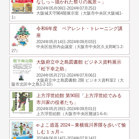
なしっ～描かれた祭りの風景～」
2024年05月09日-2024年07月25日
大阪城天守閣4階展示室（大阪市中央区大阪城1-
1）
令和6年度 ペアレント・トレーニング講
座
2024年05月14日-2024年09月03日
中央区役所内会議室（大阪市中央区久太郎町1-2-
27）
大阪府立中之島図書館 ビジネス資料展示
「松下幸之助」
2024年05月27日-2024年07月06日
大阪府立中之島図書館 2階 ビジネス資料室2（大
阪市北区中之島1-2-10）
上方浮世絵館 第90回「上方浮世絵でみる
市川家の役者たち」
2024年05月28日-2024年09月01日
上方浮世絵館（大阪市中央区難波1-6-4）
e-よこ逍遥 2024～東横堀川界隈を歩いて愉
しむ１ヵ月～
2024年06月14日-2024年07月14日