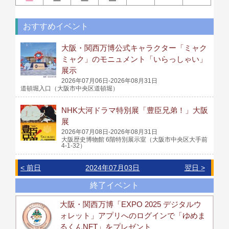
おすすめイベント
大阪・関西万博公式キャラクター「ミャク
ミャク」のモニュメント「いらっしゃい」
展示
2026年07月06日-2026年08月31日
道頓堀入口（大阪市中央区道頓堀）
NHK大河ドラマ特別展「豊臣兄弟！」大阪
展
2026年07月08日-2026年08月31日
大阪歴史博物館 6階特別展示室（大阪市中央区大手前
4-1-32）
< 前日
2024年07月03日
翌日 >
終了イベント
大阪・関西万博「EXPO 2025 デジタルウ
ォレット」アプリへのログインで「ゆめま
るくんNFT」をプレゼント