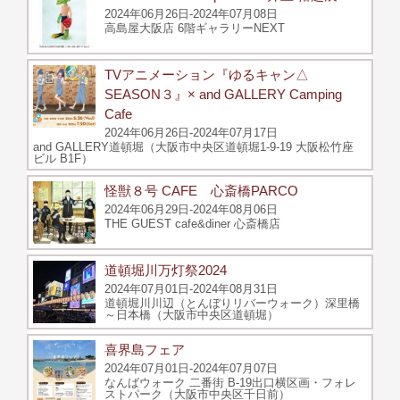
2024年06月26日-2024年07月08日
高島屋大阪店 6階ギャラリーNEXT
TVアニメーション『ゆるキャン△
SEASON３』× and GALLERY Camping
Cafe
2024年06月26日-2024年07月17日
and GALLERY道頓堀（大阪市中央区道頓堀1-9-19 大阪松竹座
ビル B1F）
怪獣８号 CAFE 心斎橋PARCO
2024年06月29日-2024年08月06日
THE GUEST cafe&diner 心斎橋店
道頓堀川万灯祭2024
2024年07月01日-2024年08月31日
道頓堀川川辺（とんぼりリバーウォーク）深里橋
～日本橋（大阪市中央区道頓堀）
喜界島フェア
2024年07月01日-2024年07月07日
なんばウォーク 二番街 B-19出口横区画・フォレ
ストパーク（大阪市中央区千日前）