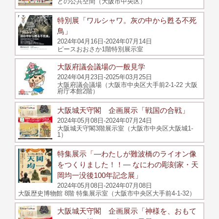
どの公共空間（大阪市中央区）
特別展「ワルシャワ。灰の中から甦る不死
鳥」
2024年04月16日-2024年07月14日
ピースおおさか1階特別展示室
大阪府議会議場の一般見学
2024年04月23日-2025年03月25日
大阪府議会議場（大阪市中央区大手前2-1-22 大阪
府庁本館2階）
大阪城天守閣 企画展示「戦国の合戦」
2024年05月08日-2024年07月24日
大阪城天守閣3階展示室（大阪市中央区大阪城1-
1）
特集展示「―わたしが難波橋のライオン像
をつくりました！！― なにわの彫刻家・天
岡均一没後100年記念展」
2024年05月08日-2024年07月08日
大阪歴史博物館 8階 特集展示室（大阪市中央区大手前4-1-32）
大阪城天守閣 企画展示「神様を、おもて