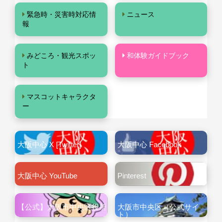
緊急時・災害時対応情
ニュース
報
みどころ・観光スポッ
和体験ガイドブック
ト
マスコットキャラクタ
ー
大阪中心 X [Twitter]
大阪中心 Facebook
大阪中心 YouTube
Pinterest
【公式】大阪市中央区役所
大阪市中央区（公式サイ
ト）