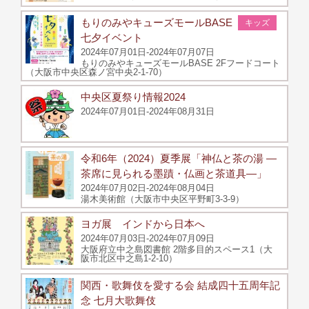
もりのみやキューズモールBASE
キッズ
七夕イベント
2024年07月01日-2024年07月07日
もりのみやキューズモールBASE 2Fフードコート
（大阪市中央区森ノ宮中央2-1-70）
中央区夏祭り情報2024
2024年07月01日-2024年08月31日
令和6年（2024）夏季展「神仏と茶の湯 ―
茶席に見られる墨蹟・仏画と茶道具―」
2024年07月02日-2024年08月04日
湯木美術館（大阪市中央区平野町3-3-9）
ヨガ展 インドから日本へ
2024年07月03日-2024年07月09日
大阪府立中之島図書館 2階多目的スペース1（大
阪市北区中之島1-2-10）
関西・歌舞伎を愛する会 結成四十五周年記
念 七月大歌舞伎