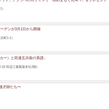
7）
ーデンが3月1日から開催
町1-1）
カー）と田邊五兵衞の系譜」
-10 田辺三菱製薬本社2階）
漫才師たち〜