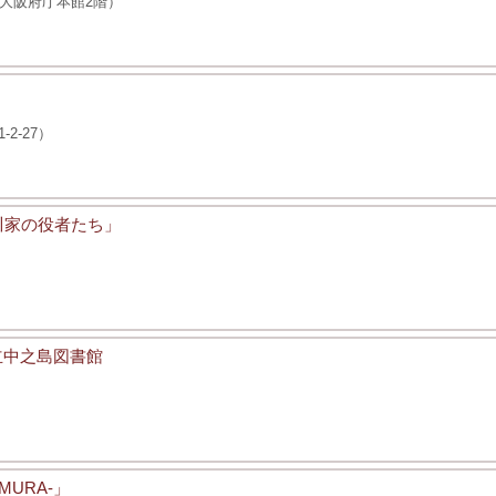
 大阪府庁本館2階）
2-27）
川家の役者たち」
 大阪府立中之島図書館
MURA-」