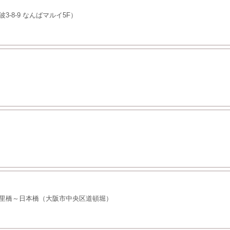
-8-9 なんばマルイ5F）
里橋～日本橋（大阪市中央区道頓堀）