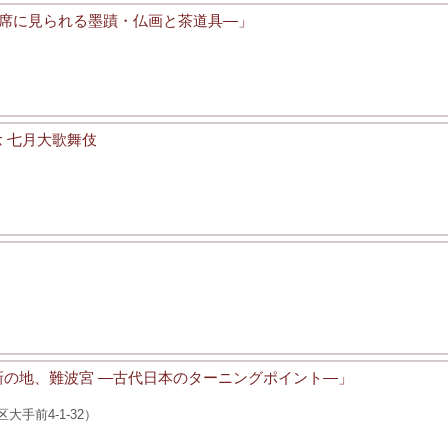
―茶席に見られる墨蹟・仏画と茶道具―」
 七月大歌舞伎
新の地、難波宮 ―古代日本のターニングポイント―」
手前4-1-32）