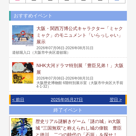
おすすめイベント
大阪・関西万博公式キャラクター「ミャク
ミャク」のモニュメント「いらっしゃい」
展示
2026年07月06日-2026年08月31日
道頓堀入口（大阪市中央区道頓堀）
NHK大河ドラマ特別展「豊臣兄弟！」大阪
展
2026年07月08日-2026年08月31日
大阪歴史博物館 6階特別展示室（大阪市中央区大手前
4-1-32）
< 前日
2025年05月27日
翌日 >
終了イベント
歴史リアル謎解きゲーム「謎の城」in大阪
城 “三国無双”と称えられし城の偉観 豊臣
と徳川、二つの時代の「石垣」を探せ！