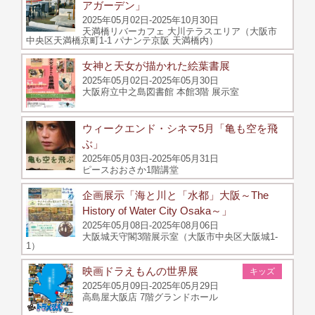
アガーデン」
2025年05月02日-2025年10月30日
天満橋リバーカフェ 大川テラスエリア（大阪市
中央区天満橋京町1-1 パナンテ京阪 天満橋内）
女神と天女が描かれた絵葉書展
2025年05月02日-2025年05月30日
大阪府立中之島図書館 本館3階 展示室
ウィークエンド・シネマ5月「亀も空を飛
ぶ」
2025年05月03日-2025年05月31日
ピースおおさか1階講堂
企画展示「海と川と「水都」大阪～The
History of Water City Osaka～」
2025年05月08日-2025年08月06日
大阪城天守閣3階展示室（大阪市中央区大阪城1-
1）
映画ドラえもんの世界展
キッズ
2025年05月09日-2025年05月29日
高島屋大阪店 7階グランドホール