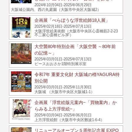
2024年10月04日-2025年06月29日
大阪城公園内、西の丸庭園（大阪市中央区大阪城2）
企画展「べらぼうな浮世絵師18人展」
2025年02月18日-2025年07月13日
大阪浮世絵美術館（大阪市中央区心斎橋筋2-2-23
不二家心斎橋ビル3F）
大空襲80年特別企画「大阪空襲 ～80年前
の記憶～」
2025年03月01日-2025年07月13日
ピースおおさか1階特別展示室
令和7年 重要文化財 大阪城の櫓YAGURA特
別公開
2025年03月01日-2025年11月30日
大阪城 （大阪市中央区大阪城1-1）
企画展「浮世絵版元案内−「買物案内」か
らみる上方浮世絵−」
2025年03月04日-2025年06月01日
上方浮世絵館（大阪市中央区難波1-6-4）
リニューアルオープン５周年記念展 EXPO