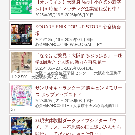
【オンライン】大阪府内の中小企業の新卒
採用を応援！マッチング企業登録受付中！
2025年05月13日-2026年03月01日
SQUARE ENIX POP UP STORE 心斎橋会
場
2025年05月16日-2025年06月08日
心斎橋PARCO 14F PARCO GALLERY
「なるほど発見！大阪まちぶら歩き」 ー座
学&街歩きで大阪の魅力を再発見ー
2025年05月20日-2025年06月10日
大阪市立総合生涯学習センター（大阪市北区梅田
1-2-2-500 大阪駅前第2ビル5階）
サンリオキャラクターズ 胸キュンメモリー
ズ ポップアップストア
2025年05月21日-2025年06月03日
心斎橋PARCO B1F（大阪市中央区心斎橋筋1-8-
3）
非現実体験型ダークライブシアター「ウ
チ、アリス。～不思議の国に迷い込んだら
闇堕ちして呪われちゃった件～」