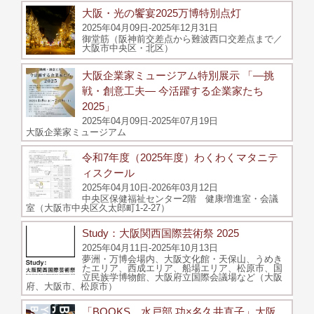
大阪・光の饗宴2025万博特別点灯
2025年04月09日-2025年12月31日
御堂筋（阪神前交差点から難波西口交差点まで／
大阪市中央区・北区）
大阪企業家ミュージアム特別展示 「―挑
戦・創意工夫― 今活躍する企業家たち
2025」
2025年04月09日-2025年07月19日
大阪企業家ミュージアム
令和7年度（2025年度）わくわくマタニテ
ィスクール
2025年04月10日-2026年03月12日
中央区保健福祉センター2階 健康増進室・会議
室（大阪市中央区久太郎町1-2-27）
Study：大阪関西国際芸術祭 2025
2025年04月11日-2025年10月13日
夢洲・万博会場内、大阪文化館・天保山、うめき
たエリア、西成エリア、船場エリア、松原市、国
立民族学博物館、大阪府立国際会議場など（大阪
府、大阪市、松原市）
「BOOKS 水戸部 功×名久井直子」大阪