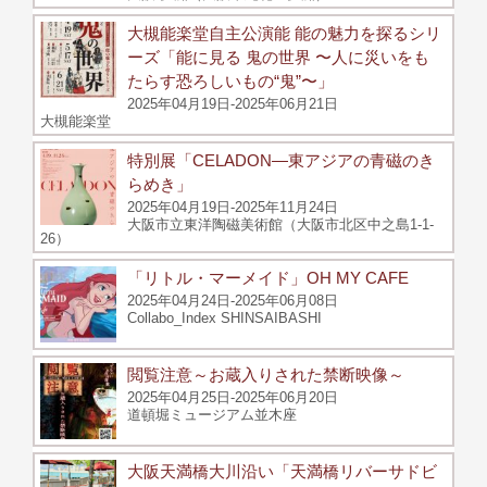
大槻能楽堂自主公演能 能の魅力を探るシリ
ーズ「能に見る 鬼の世界 〜人に災いをも
たらす恐ろしいもの“鬼”〜」
2025年04月19日-2025年06月21日
大槻能楽堂
特別展「CELADON―東アジアの青磁のき
らめき」
2025年04月19日-2025年11月24日
大阪市立東洋陶磁美術館（大阪市北区中之島1-1-
26）
「リトル・マーメイド」OH MY CAFE
2025年04月24日-2025年06月08日
Collabo_Index SHINSAIBASHI
閲覧注意～お蔵入りされた禁断映像～
2025年04月25日-2025年06月20日
道頓堀ミュージアム並木座
大阪天満橋大川沿い「天満橋リバーサドビ