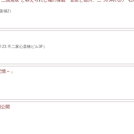
阪城2）
23 不二家心斎橋ビル3F）
記憶～」
別公開