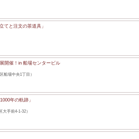
見立てと注文の茶道具」
開催！in 船場センタービル
区船場中央1丁目）
000年の軌跡」
手前4-1-32）