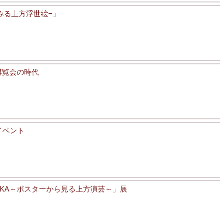
みる上方浮世絵−」
博覧会の時代
イベント
OSAKA～ポスターから見る上方演芸～」展