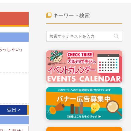
キーワード検索
らっしゃい」
翌日 >
石垣」を探せ！