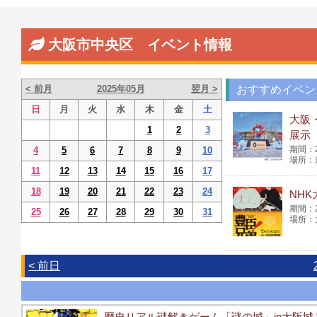
大阪市中央区 イベント情報
< 前月
2025年05月
翌月 >
おすすめイベン
日
月
火
水
木
金
土
大阪
1
2
3
展示
4
5
6
7
8
9
10
11
12
13
14
15
16
17
18
19
20
21
22
23
24
NH
25
26
27
28
29
30
31
< 前日
歴史リアル謎解きゲーム「謎の城」in大阪城