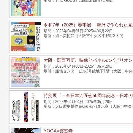
THE GUEST cafe&diner 心斎橋店
令和7年（2025）春季展 「海外で作られた
2025年04月01日-2025年06月22日
湯木美術館（大阪市中央区平野町3-3-9）
大阪・関西万博、映像とパネルのパビリオン展
2025年04月03日-2025年06月20日
船場センタービル2号館地下1階（大阪市中央
特別展「－全日本刀匠会50周年記念－日本刀1
2025年04月04日-2025年05月26日
大阪歴史博物館6階 特別展示室（大阪市中央区大
YOGA×雲雷寺