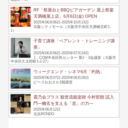
RF「祭屋台とBBQビアガーデン 屋上祭宴
天満橋屋上店」6月6日(金) OPEN
2025年06月06日-2025年10月13日
京阪シティモール（大阪市中央区天満橋京町1-
1）
子育て講座「ペアレント・トレーニング講
座」
2025年06月06日-2025年07月24日
J：COM中央区民センター 第2・3会議室（大阪市
中央区久太郎町1-2-27）
ウィークエンド・シネマ6月「灼熱」
2025年06月07日-2025年06月28日
ピースおおさか1階講堂
霜乃会プラス 観世流能楽師 今村哲朗 謡入
門―幽玄を支える「息」の力―
2025年06月12日
北浜RONDO