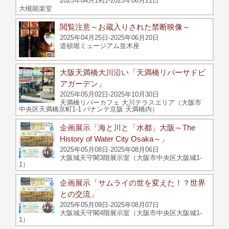
2025年04月19日-2025年06月21日
大槻能楽堂
閲覧注意～お蔵入りされた禁断映像～
2025年04月25日-2025年06月20日
道頓堀ミュージアム並木座
大阪天満橋大川沿い「天満橋リバーサドビ
アガーデン」
2025年05月02日-2025年10月30日
天満橋リバーカフェ 大川テラスエリア（大阪市
中央区天満橋京町1-1 パナンテ京阪 天満橋内）
企画展示「海と川と「水都」大阪～The
History of Water City Osaka～」
2025年05月08日-2025年08月06日
大阪城天守閣3階展示室（大阪市中央区大阪城1-
1）
企画展示「サムライの世を変えた！？世界
との交流」
2025年05月09日-2025年08月07日
大阪城天守閣4階展示室（大阪市中央区大阪城1-
1）