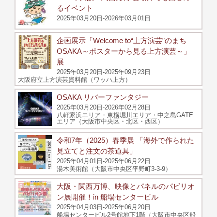
るイベント
2025年03月20日-2026年03月01日
企画展示「Welcome to“上方演芸”のまち
OSAKA～ポスターから見る上方演芸～」
展
2025年03月20日-2025年09月23日
大阪府立上方演芸資料館（ワッハ上方）
OSAKA リバーファンタジー
2025年03月20日-2026年02月28日
八軒家浜エリア・東横堀川エリア・中之島GATE
エリア（大阪市中央区・北区・西区）
令和7年（2025）春季展 「海外で作られた
見立てと注文の茶道具」
2025年04月01日-2025年06月22日
湯木美術館（大阪市中央区平野町3-3-9）
大阪・関西万博、映像とパネルのパビリオ
ン展開催！in 船場センタービル
2025年04月03日-2025年06月20日
船場センタービル2号館地下1階（大阪市中央区船