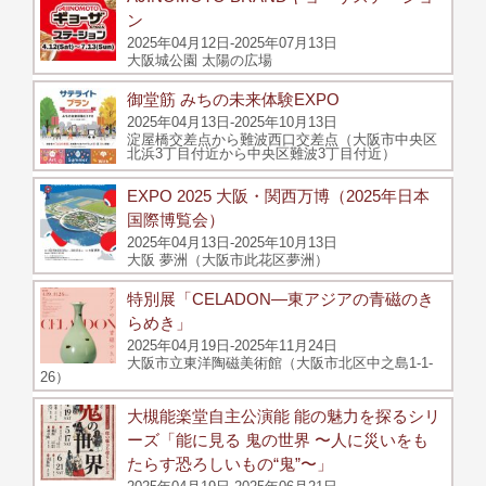
ン
2025年04月12日-2025年07月13日
大阪城公園 太陽の広場
御堂筋 みちの未来体験EXPO
2025年04月13日-2025年10月13日
淀屋橋交差点から難波西口交差点（大阪市中央区
北浜3丁目付近から中央区難波3丁目付近）
EXPO 2025 大阪・関西万博（2025年日本
国際博覧会）
2025年04月13日-2025年10月13日
大阪 夢洲（大阪市此花区夢洲）
特別展「CELADON―東アジアの青磁のき
らめき」
2025年04月19日-2025年11月24日
大阪市立東洋陶磁美術館（大阪市北区中之島1-1-
26）
大槻能楽堂自主公演能 能の魅力を探るシリ
ーズ「能に見る 鬼の世界 〜人に災いをも
たらす恐ろしいもの“鬼”〜」