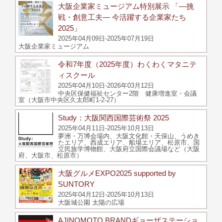
大阪企業家ミュージアム特別展示 「―挑
戦・創意工夫― 今活躍する企業家たち
2025」
2025年04月09日-2025年07月19日
大阪企業家ミュージアム
令和7年度（2025年度）わくわくマタニテ
ィスクール
2025年04月10日-2026年03月12日
中央区保健福祉センター2階 健康増進室・会議
室（大阪市中央区久太郎町1-2-27）
Study：大阪関西国際芸術祭 2025
2025年04月11日-2025年10月13日
夢洲・万博会場内、大阪文化館・天保山、うめき
たエリア、西成エリア、船場エリア、松原市、国
立民族学博物館、大阪府立国際会議場など（大阪
府、大阪市、松原市）
大阪グルメEXPO2025 supported by
SUNTORY
2025年04月12日-2025年10月13日
大阪城公園 太陽の広場
AJINOMOTO BRANDギョーザステーショ