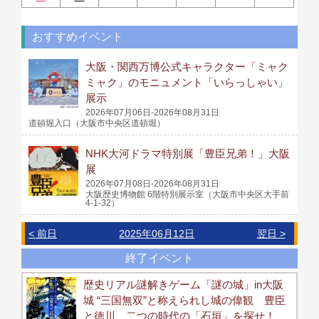
おすすめイベント
大阪・関西万博公式キャラクター「ミャク
ミャク」のモニュメント「いらっしゃい」
展示
2026年07月06日-2026年08月31日
道頓堀入口（大阪市中央区道頓堀）
NHK大河ドラマ特別展「豊臣兄弟！」大阪
展
2026年07月08日-2026年08月31日
大阪歴史博物館 6階特別展示室（大阪市中央区大手前
4-1-32）
< 前日
2025年06月12日
翌日 >
終了イベント
歴史リアル謎解きゲーム「謎の城」in大阪
城 “三国無双”と称えられし城の偉観 豊臣
と徳川、二つの時代の「石垣」を探せ！