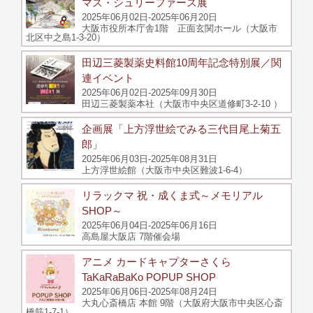
マス・シュリーファース展
2025年06月02日-2025年06月20日
大阪市役所本庁舎1階 正面玄関ホール（大阪市
北区中之島1-3-20）
田辺三菱製薬史料館10周年記念特別展／関
連イベント
2025年06月02日-2025年09月30日
田辺三菱製薬本社（大阪市中央区道修町3-2-10 ）
企画展「上方浮世絵でみる三代目尾上菊五
郎」
2025年06月03日-2025年08月31日
上方浮世絵館（大阪市中央区難波1-6-4）
リラックマ 祝・成くま式～メモリアル
SHOP～
2025年06月04日-2025年06月16日
高島屋大阪店 7階催会場
アニメ カードキャプターさくら
TaKaRaBaKo POPUP SHOP
2025年06月06日-2025年08月24日
大丸心斎橋店 本館 9階（大阪府大阪市中央区心斎
橋筋1-7-1）