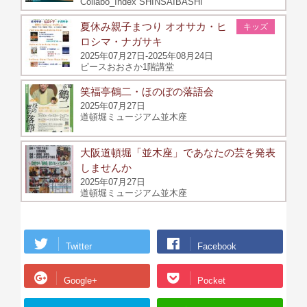
Collabo_Index SHINSAIBASHI
夏休み親子まつり オオサカ・ヒ
キッズ
ロシマ・ナガサキ
2025年07月27日-2025年08月24日
ピースおおさか1階講堂
笑福亭鶴二・ほのぼの落語会
2025年07月27日
道頓堀ミュージアム並木座
大阪道頓堀「並木座」であなたの芸を発表
しませんか
2025年07月27日
道頓堀ミュージアム並木座
Twitter
Facebook
Google+
Pocket