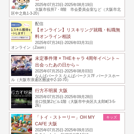
2025年07月23日-2025年08月19日
大阪市役所7・8階 市会委員会室など（大阪市北
区中之島1-3-20）
配信
【オンライン】リスキリング就職・転職無
料オンライン相談
2025年07月24日-2026年03月31日
オンライン（Zoom）
未定事件簿 × THEキャラ 4周年イベント～
出会ったあの日から～
2025年07月25日-2025年08月03日
なんばパークス なんばパークス7F パークスホー
ル（大阪市浪速区難波中2-10-70）
行方不明展 大阪
2025年07月25日-2025年09月28日
谷口悦第2ビル1階（大阪市中央区久太郎町3-5-
26）
「トイ・ストーリー」OH MY
キッズ
CAFE 大阪
2025年07月25日-2025年09月15日