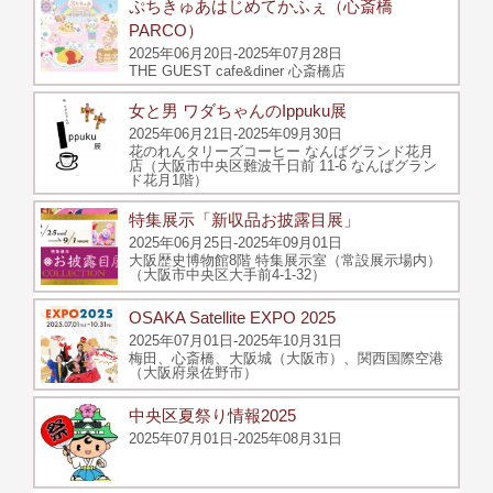
ぷちきゅあはじめてかふぇ（心斎橋
PARCO）
2025年06月20日-2025年07月28日
THE GUEST cafe&diner 心斎橋店
女と男 ワダちゃんのIppuku展
2025年06月21日-2025年09月30日
花のれんタリーズコーヒー なんばグランド花月
店（大阪市中央区難波千日前 11-6 なんばグラン
ド花月1階）
特集展示「新収品お披露目展」
2025年06月25日-2025年09月01日
大阪歴史博物館8階 特集展示室（常設展示場内）
（大阪市中央区大手前4-1-32）
OSAKA Satellite EXPO 2025
2025年07月01日-2025年10月31日
梅⽥、⼼斎橋、⼤阪城（大阪市）、関西国際空港
（大阪府泉佐野市）
中央区夏祭り情報2025
2025年07月01日-2025年08月31日