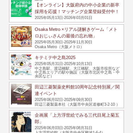
【オンライン】大阪府内の中小企業の新卒
採用を応援！マッチング企業登録受付中！
2025年05月13日-2026年03月01日
Osaka Metro ×リアル謎解きゲーム「メト
ロおじぃさんの最後の忘れ物」
2025年05月30日-2025年11月30日
Osaka Metro（大阪メトロ）
キテミテ中之島2025
2025年05月31日-2025年10月13日
中之島駅、渡辺橋駅、大江橋駅、大阪市役所など
中之島エリアの駅や施設（大阪市北区中之島・中
央区など）
田辺三菱製薬史料館10周年記念特別展／関
連イベント
2025年06月02日-2025年09月30日
田辺三菱製薬本社（大阪市中央区道修町3-2-10 ）
企画展「上方浮世絵でみる三代目尾上菊五
郎」
2025年06月03日-2025年08月31日
上方浮世絵館（大阪市中央区難波1-6-4）