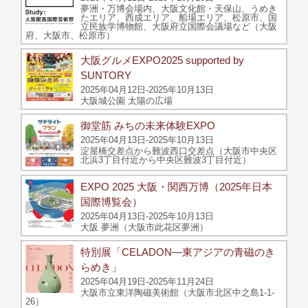
夢洲・万博会場内、大阪文化館・天保山、うめき
たエリア、西成エリア、船場エリア、松原市、国
立民族学博物館、大阪府立国際会議場など（大阪
府、大阪市、松原市）
大阪グルメEXPO2025 supported by
SUNTORY
2025年04月12日-2025年10月13日
大阪城公園 太陽の広場
御堂筋 みちの未来体験EXPO
2025年04月13日-2025年10月13日
淀屋橋交差点から難波西口交差点（大阪市中央区
北浜3丁目付近から中央区難波3丁目付近）
EXPO 2025 大阪・関西万博（2025年日本
国際博覧会）
2025年04月13日-2025年10月13日
大阪 夢洲（大阪市此花区夢洲）
特別展「CELADON―東アジアの青磁のき
らめき」
2025年04月19日-2025年11月24日
大阪市立東洋陶磁美術館（大阪市北区中之島1-1-
26）