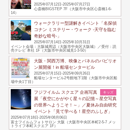
2025年07月12日-2025年07月27日
心斎橋BIGSTEP 7F（大阪市中央区心斎橋1-6-
14）
ウォークラリー型謎解きイベント「名探偵
コナン ミステリー・ウォーク -天守を臨む
奇妙な暗号-」
2025年07月14日-2025年10月31日
イベント会場：大阪城周辺（大阪市中央区大阪城）／受付：読
売テレビ 本社 1F（大阪市中央区城見1-3-50）
大阪・関西万博、映像とパネルのパビリオ
ン展開催！in 船場センタービル
2025年07月15日-2025年09月26日
船場センタービル2号館地下1階（大阪市中央区船
場中央1丁目）
フジフイルム スクエア 企画写真
キッズ
展「夜空にかがやく星々の記憶～星空写真
の世界へようこそ！～」／夏休み自由研究
イベント「見て学べる！星空のふしぎ」
2025年07月18日-2025年08月06日
富士フイルムフォトサロン 大阪（大阪市中央区本町2-5-7 メッ
トライフ本町スクエア 1F）