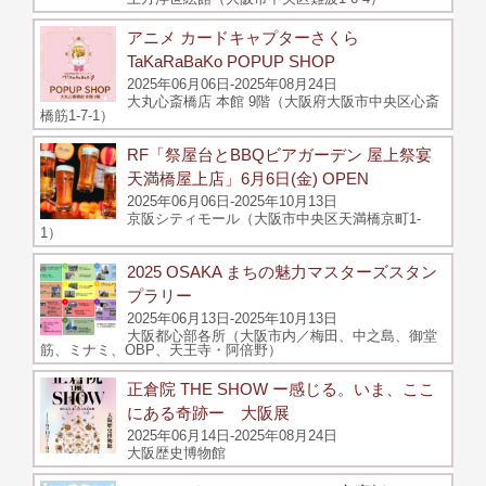
アニメ カードキャプターさくら
TaKaRaBaKo POPUP SHOP
2025年06月06日-2025年08月24日
大丸心斎橋店 本館 9階（大阪府大阪市中央区心斎
橋筋1-7-1）
RF「祭屋台とBBQビアガーデン 屋上祭宴
天満橋屋上店」6月6日(金) OPEN
2025年06月06日-2025年10月13日
京阪シティモール（大阪市中央区天満橋京町1-
1）
2025 OSAKA まちの魅力マスターズスタン
プラリー
2025年06月13日-2025年10月13日
大阪都心部各所（大阪市内／梅田、中之島、御堂
筋、ミナミ、OBP、天王寺・阿倍野）
正倉院 THE SHOW ー感じる。いま、ここ
にある奇跡ー 大阪展
2025年06月14日-2025年08月24日
大阪歴史博物館