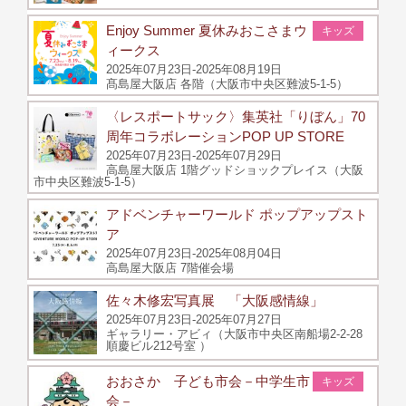
Enjoy Summer 夏休みおこさまウ
キッズ
ィークス
2025年07月23日-2025年08月19日
髙島屋大阪店 各階（大阪市中央区難波5-1-5）
〈レスポートサック〉集英社「りぼん」70
周年コラボレーションPOP UP STORE
2025年07月23日-2025年07月29日
高島屋大阪店 1階グッドショックプレイス（大阪
市中央区難波5-1-5）
アドベンチャーワールド ポップアップスト
ア
2025年07月23日-2025年08月04日
高島屋大阪店 7階催会場
佐々木修宏写真展 「大阪感情線」
2025年07月23日-2025年07月27日
ギャラリー・アビィ（大阪市中央区南船場2-2-28
順慶ビル212号室 ）
おおさか 子ども市会－中学生市
キッズ
会－