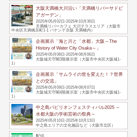
大阪天満橋大川沿い「天満橋リバーサドビ
アガーデン」
2025年05月02日-2025年10月30日
天満橋リバーカフェ 大川テラスエリア（大阪市
中央区天満橋京町1-1 パナンテ京阪 天満橋内）
企画展示「海と川と「水都」大阪～The
History of Water City Osaka～」
2025年05月08日-2025年08月06日
大阪城天守閣3階展示室（大阪市中央区大阪城1-
1）
企画展示「サムライの世を変えた！？世界
との交流」
2025年05月09日-2025年08月07日
大阪城天守閣4階展示室（大阪市中央区大阪城1-
1）
中之島パビリオンフェスティバル2025 ～
水都大阪の学術芸術の祭典～
2025年05月10日-2025年10月13日
中之島エリアの文化施設など（大阪市北区）
配信