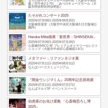
もりのみやキューズモールBASE（大阪市中央区
森ノ宮中央2-1-70）、あべのキューズモール（大
阪市阿倍野区阿倍野筋）
たそがれコンサート2025
2025年07月09日-2025年08月20日
大阪城音楽堂（大阪市中央区大阪城3-11大阪城公
園内）
Haruka Mitta個展「新世界：SHINSEKAI」
2025年07月09日-2025年07月28日
心斎橋PARCO 4F プレミアムギャラリーセレクト
ショップ（大阪市中央区心斎橋筋1-8-3）
メタファー：リファンタジオ展
2025年07月11日-2025年08月31日
なんばパークスミュージアム
『闇金ウシジマくん』20周年記念原画展
2025年07月11日-2025年07月27日
なんばマルイ5F イベントスペース
伯虎座のお化け屋敷 「心斎橋恐ろし博
2025」