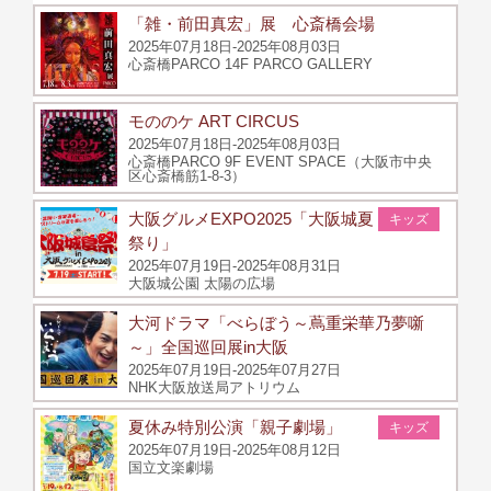
「雑・前田真宏」展 心斎橋会場
2025年07月18日-2025年08月03日
心斎橋PARCO 14F PARCO GALLERY
モののケ ART CIRCUS
2025年07月18日-2025年08月03日
心斎橋PARCO 9F EVENT SPACE（大阪市中央
区心斎橋筋1-8-3）
大阪グルメEXPO2025「大阪城夏
キッズ
祭り」
2025年07月19日-2025年08月31日
大阪城公園 太陽の広場
大河ドラマ「べらぼう～蔦重栄華乃夢噺
～」全国巡回展in大阪
2025年07月19日-2025年07月27日
NHK大阪放送局アトリウム
夏休み特別公演「親子劇場」
キッズ
2025年07月19日-2025年08月12日
国立文楽劇場