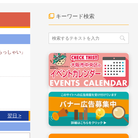
キーワード検索
らっしゃい」
翌日 >