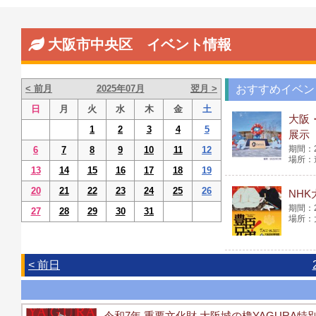
大阪市中央区 イベント情報
< 前月
2025年07月
翌月 >
おすすめイベン
日
月
火
水
木
金
土
大阪
1
2
3
4
5
展示
6
7
8
9
10
11
12
13
14
15
16
17
18
19
20
21
22
23
24
25
26
NH
27
28
29
30
31
< 前日
令和7年 重要文化財 大阪城の櫓YAGURA特