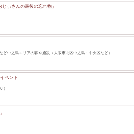
トロおじぃさんの最後の忘れ物」
など中之島エリアの駅や施設（大阪市北区中之島・中央区など）
連イベント
0 ）
」