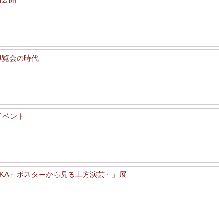
博覧会の時代
イベント
OSAKA～ポスターから見る上方演芸～」展