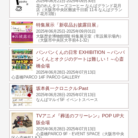
2025年06月21日-2025年09月30日
花のれんタリーズコーヒー なんばグランド花月
店（大阪市中央区難波千日前 11-6 なんばグラン
ド花月1階）
特集展示「新収品お披露目展」
2025年06月25日-2025年09月01日
大阪歴史博物館8階 特集展示室（常設展示場内）
（大阪市中央区大手前4-1-32）
パンパンくんの日常 EXHIBITION ～パンパ
ンくんとオクジのデートは難しい！～心斎
橋会場
2025年06月28日-2025年07月13日
心斎橋PARCO 14F PARCO GALLERY
坂本眞一クロニクル:Past
2025年06月28日-2025年07月13日
なんばマルイ5F イベントスペース
TVアニメ『葬送のフリーレン』POP UP大
阪会場
2025年06月28日-2025年07月13日
心斎橋PARCO 9F・EVENT SPACE（大阪市中央
区心斎橋筋1-8-3）