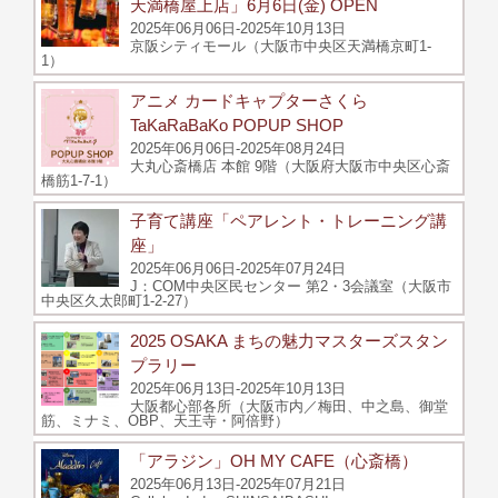
天満橋屋上店」6月6日(金) OPEN
2025年06月06日-2025年10月13日
京阪シティモール（大阪市中央区天満橋京町1-
1）
アニメ カードキャプターさくら
TaKaRaBaKo POPUP SHOP
2025年06月06日-2025年08月24日
大丸心斎橋店 本館 9階（大阪府大阪市中央区心斎
橋筋1-7-1）
子育て講座「ペアレント・トレーニング講
座」
2025年06月06日-2025年07月24日
J：COM中央区民センター 第2・3会議室（大阪市
中央区久太郎町1-2-27）
2025 OSAKA まちの魅力マスターズスタン
プラリー
2025年06月13日-2025年10月13日
大阪都心部各所（大阪市内／梅田、中之島、御堂
筋、ミナミ、OBP、天王寺・阿倍野）
「アラジン」OH MY CAFE（心斎橋）
2025年06月13日-2025年07月21日