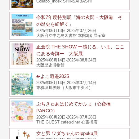
Collabo_Index SHINSAIBASHI
令和7年度特別展「海の玄関・大阪港 そ
の歴史を紐解く」
2025年06月13日-2025年07月26日
大阪府立中之島図書館 本館3階 展示室
正倉院 THE SHOW ー感じる。いま、ここ
にある奇跡ー 大阪展
2025年06月14日-2025年08月24日
大阪歴史博物館
e-よこ逍遥2025
2025年06月14日-2025年07月14日
東横堀川界隈（大阪市中央区）
ぷちきゅあはじめてかふぇ（心斎橋
PARCO）
2025年06月20日-2025年07月28日
THE GUEST cafe&diner 心斎橋店
女と男 ワダちゃんのIppuku展