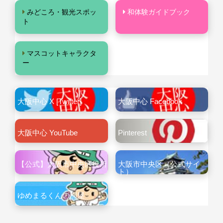
みどころ・観光スポッ
和体験ガイドブック
ト
マスコットキャラクタ
ー
大阪中心 X [Twitter]
大阪中心 Facebook
大阪中心 YouTube
Pinterest
【公式】大阪市中央区役所
大阪市中央区（公式サイ
ト）
ゆめまるくんの部屋