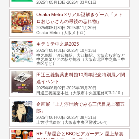
2025年05月13日-2026年03月01日
Osaka Metro ×リアル謎解きゲーム「メト
ロおじぃさんの最後の忘れ物」
2025年05月30日-2025年11月30日
Osaka Metro（大阪メトロ）
キテミテ中之島2025
2025年05月31日-2025年10月13日
中之島駅、渡辺橋駅、大江橋駅、大阪市役所など
中之島エリアの駅や施設（大阪市北区中之島・中
央区など）
田辺三菱製薬史料館10周年記念特別展／関
連イベント
2025年06月02日-2025年09月30日
田辺三菱製薬本社（大阪市中央区道修町3-2-10 ）
企画展「上方浮世絵でみる三代目尾上菊五
郎」
2025年06月03日-2025年08月31日
上方浮世絵館（大阪市中央区難波1-6-4）
RF「祭屋台とBBQビアガーデン 屋上祭宴