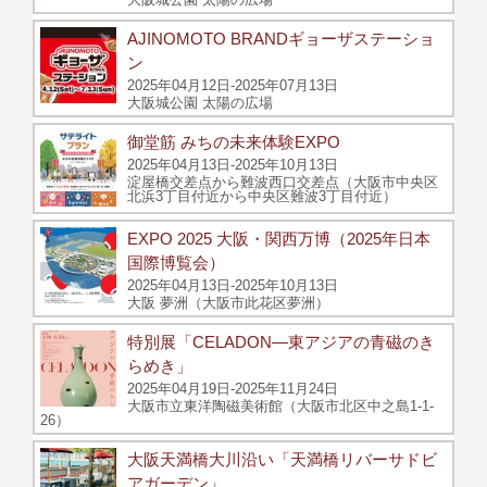
AJINOMOTO BRANDギョーザステーショ
ン
2025年04月12日-2025年07月13日
大阪城公園 太陽の広場
御堂筋 みちの未来体験EXPO
2025年04月13日-2025年10月13日
淀屋橋交差点から難波西口交差点（大阪市中央区
北浜3丁目付近から中央区難波3丁目付近）
EXPO 2025 大阪・関西万博（2025年日本
国際博覧会）
2025年04月13日-2025年10月13日
大阪 夢洲（大阪市此花区夢洲）
特別展「CELADON―東アジアの青磁のき
らめき」
2025年04月19日-2025年11月24日
大阪市立東洋陶磁美術館（大阪市北区中之島1-1-
26）
大阪天満橋大川沿い「天満橋リバーサドビ
アガーデン」