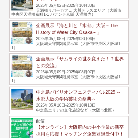
2025年05月02日-2025年10月30日
天満橋リバーカフェ 大川テラスエリア（大阪市
中央区天満橋京町1-1 パナンテ京阪 天満橋内）
企画展示「海と川と「水都」大阪～The
History of Water City Osaka～」
2025年05月08日-2025年08月06日
大阪城天守閣3階展示室（大阪市中央区大阪城1-
1）
企画展示「サムライの世を変えた！？世界
との交流」
2025年05月09日-2025年08月07日
大阪城天守閣4階展示室（大阪市中央区大阪城1-
1）
中之島パビリオンフェスティバル2025 ～
水都大阪の学術芸術の祭典～
2025年05月10日-2025年10月13日
中之島エリアの文化施設など（大阪市北区）
配信
【オンライン】大阪府内の中小企業の新卒
採用を応援！マッチング企業登録受付中！