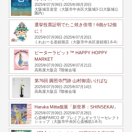
2025年07月09日-2025年08月20日
大阪城音楽堂（大阪市中央区大阪城3-11大阪城公
園内）
選挙投票証明でたこ焼き倍増！6個が12個
に！
2025年07月09日-2025年07月20日
くれおーる道頓堀店（大阪市中央区道頓堀1-6-4）
ピーターラビット™ HAPPY HOPPY
MARKET
2025年07月09日-2025年07月21日
高島屋大阪店 7階催会場
第76回 圓照寺門跡 山村御流いけばな
2025年07月09日-2025年07月14日
高島屋大阪店 7階催会場
Haruka Mitta個展「新世界：SHINSEKAI」
2025年07月09日-2025年07月28日
心斎橋PARCO 4F プレミアムギャラリーセレクト
ショップ（大阪市中央区心斎橋筋1-8-3）