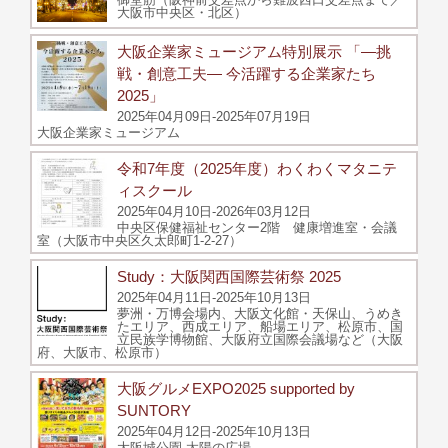
大阪市中央区・北区）
大阪企業家ミュージアム特別展示 「―挑
戦・創意工夫― 今活躍する企業家たち
2025」
2025年04月09日-2025年07月19日
大阪企業家ミュージアム
令和7年度（2025年度）わくわくマタニテ
ィスクール
2025年04月10日-2026年03月12日
中央区保健福祉センター2階 健康増進室・会議
室（大阪市中央区久太郎町1-2-27）
Study：大阪関西国際芸術祭 2025
2025年04月11日-2025年10月13日
夢洲・万博会場内、大阪文化館・天保山、うめき
たエリア、西成エリア、船場エリア、松原市、国
立民族学博物館、大阪府立国際会議場など（大阪
府、大阪市、松原市）
大阪グルメEXPO2025 supported by
SUNTORY
2025年04月12日-2025年10月13日
大阪城公園 太陽の広場