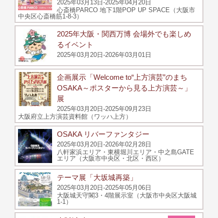
2025年03月13日-2025年04月20日
心斎橋PARCO 地下1階POP UP SPACE（大阪市
中央区心斎橋筋1-8-3）
2025年大阪・関西万博 会場外でも楽しめ
るイベント
2025年03月20日-2026年03月01日
企画展示「Welcome to“上方演芸”のまち
OSAKA～ポスターから見る上方演芸～」
展
2025年03月20日-2025年09月23日
大阪府立上方演芸資料館（ワッハ上方）
OSAKA リバーファンタジー
2025年03月20日-2026年02月28日
八軒家浜エリア・東横堀川エリア・中之島GATE
エリア（大阪市中央区・北区・西区）
テーマ展「大坂城再築」
2025年03月20日-2025年05月06日
大阪城天守閣3・4階展示室（大阪市中央区大阪城
1-1）