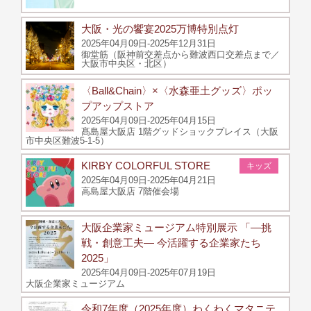
大阪・光の饗宴2025万博特別点灯
2025年04月09日-2025年12月31日
御堂筋（阪神前交差点から難波西口交差点まで／
大阪市中央区・北区）
〈Ball&Chain〉×〈水森亜土グッズ〉ポッ
プアップストア
2025年04月09日-2025年04月15日
髙島屋大阪店 1階グッドショックプレイス（大阪
市中央区難波5-1-5）
KIRBY COLORFUL STORE
キッズ
2025年04月09日-2025年04月21日
高島屋大阪店 7階催会場
大阪企業家ミュージアム特別展示 「―挑
戦・創意工夫― 今活躍する企業家たち
2025」
2025年04月09日-2025年07月19日
大阪企業家ミュージアム
令和7年度（2025年度）わくわくマタニテ