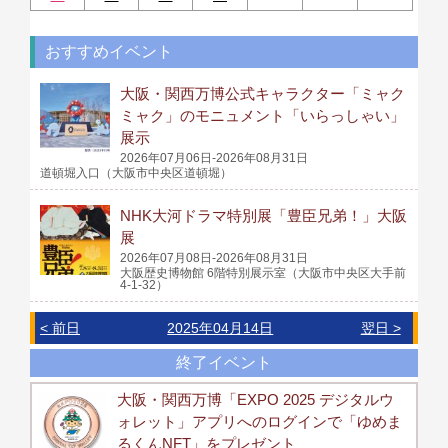
おすすめイベント
大阪・関西万博公式キャラクター「ミャク
ミャク」のモニュメント「いらっしゃい」
展示
2026年07月06日-2026年08月31日
道頓堀入口（大阪市中央区道頓堀）
NHK大河ドラマ特別展「豊臣兄弟！」大阪
展
2026年07月08日-2026年08月31日
大阪歴史博物館 6階特別展示室（大阪市中央区大手前
4-1-32）
< 前日
2025年04月14日
翌日 >
終了イベント
大阪・関西万博「EXPO 2025 デジタルウ
ォレット」アプリへのログインで「ゆめま
るくんNFT」をプレゼント