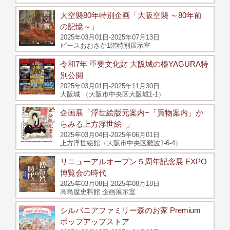
大空襲80年特別企画「大阪空襲 ～80年前
の記憶～」
2025年03月01日-2025年07月13日
ピースおおさか1階特別展示室
令和7年 重要文化財 大阪城の櫓YAGURA特
別公開
2025年03月01日-2025年11月30日
大阪城 （大阪市中央区大阪城1-1）
企画展「浮世絵版元案内−「買物案内」か
らみる上方浮世絵−」
2025年03月04日-2025年06月01日
上方浮世絵館（大阪市中央区難波1-6-4）
リニューアルオープン５周年記念展 EXPO
博覧会の時代
2025年03月08日-2025年08月18日
高島屋史料館 企画展示室
シルバニアファミリー森のお家 Premium
ポップアップストア