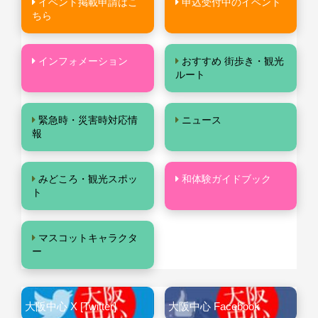
イベント掲載申請はこ
申込受付中のイベント
ちら
インフォメーション
おすすめ 街歩き・観光
ルート
緊急時・災害時対応情
ニュース
報
みどころ・観光スポッ
和体験ガイドブック
ト
マスコットキャラクタ
ー
大阪中心 X [Twitter]
大阪中心 Facebook