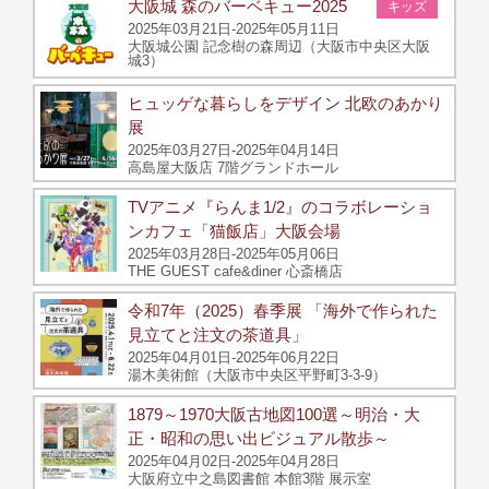
大阪城 森のバーベキュー2025
キッズ
2025年03月21日-2025年05月11日
大阪城公園 記念樹の森周辺（大阪市中央区大阪
城3）
ヒュッゲな暮らしをデザイン 北欧のあかり
展
2025年03月27日-2025年04月14日
高島屋大阪店 7階グランドホール
TVアニメ『らんま1/2』のコラボレーショ
ンカフェ「猫飯店」大阪会場
2025年03月28日-2025年05月06日
THE GUEST cafe&diner 心斎橋店
令和7年（2025）春季展 「海外で作られた
見立てと注文の茶道具」
2025年04月01日-2025年06月22日
湯木美術館（大阪市中央区平野町3-3-9）
1879～1970大阪古地図100選～明治・大
正・昭和の思い出ビジュアル散歩～
2025年04月02日-2025年04月28日
大阪府立中之島図書館 本館3階 展示室