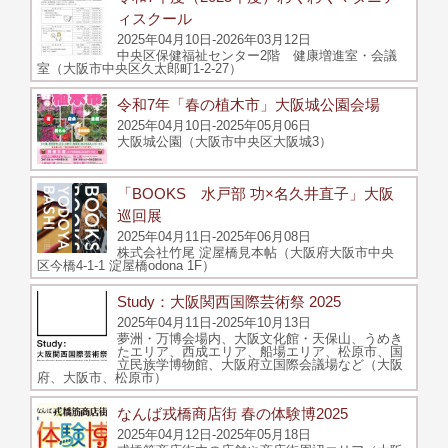
ィスクール
2025年04月10日-2026年03月12日
中央区保健福祉センター2階 健康増進室・会議
室（大阪市中央区久太郎町1-2-27）
令和7年「春の植木市」大阪城公園会場
2025年04月10日-2025年05月06日
大阪城公園（大阪市中央区大阪城3）
「BOOKS 水戸部 功×名久井直子」大阪
巡回展
2025年04月11日-2025年06月08日
株式会社竹尾 淀屋橋見本帖（大阪府大阪市中央
区今橋4-1-1 淀屋橋odona 1F）
Study：大阪関西国際芸術祭 2025
2025年04月11日-2025年10月13日
夢洲・万博会場内、大阪文化館・天保山、うめき
たエリア、西成エリア、船場エリア、松原市、国
立民族学博物館、大阪府立国際会議場など（大阪
府、大阪市、松原市）
なんば戎橋商店街 春の体験博2025
2025年04月12日-2025年05月18日