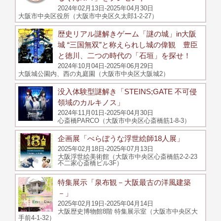
2024年02月13日-2025年04月30日
大阪市中央区役所（大阪市中央区久太郎1-2-27）
歴史リアル謎解きゲーム「謎の城」in大阪
城 “三国無双”と称えられし城の偉観 豊臣
と徳川、二つの時代の「石垣」を探せ！
2024年10月04日-2025年06月29日
大阪城公園内、西の丸庭園（大阪市中央区大阪城2）
没入体験型謎解き「STEINS;GATE 不可侵
領域のカルキノス」
2024年11月01日-2025年04月30日
心斎橋PARCO（大阪市中央区心斎橋筋1-8-3）
企画展「べらぼうな浮世絵師18人展」
2025年02月18日-2025年07月13日
大阪浮世絵美術館（大阪市中央区心斎橋筋2-2-23
不二家心斎橋ビル3F）
特集展示「泉布観－大阪最古の洋風建築
－」
2025年02月19日-2025年04月14日
大阪歴史博物館8階 特集展示室（大阪市中央区大
手前4-1-32）