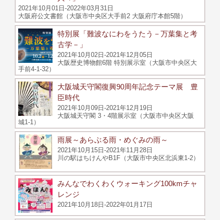
2021年10月01日-2022年03月31日
大阪府公文書館（大阪市中央区大手前2 大阪府庁本館5階）
特別展「難波なにわをうたう－万葉集と考
古学－」
2021年10月02日-2021年12月05日
大阪歴史博物館6階 特別展示室（大阪市中央区大
手前4-1-32）
大阪城天守閣復興90周年記念テーマ展 豊
臣時代
2021年10月09日-2021年12月19日
大阪城天守閣 3・4階展示室（大阪市中央区大阪
城1-1）
雨展～あらぶる雨・めぐみの雨～
2021年10月15日-2021年11月28日
川の駅はちけんやB1F（大阪市中央区北浜東1-2）
みんなでわくわくウォーキング100kmチャ
レンジ
2021年10月18日-2022年01月17日