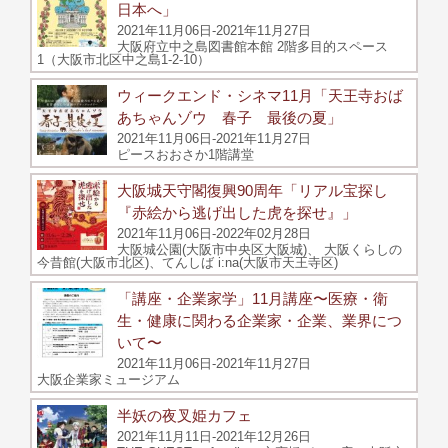
日本へ」
2021年11月06日-2021年11月27日
大阪府立中之島図書館本館 2階多目的スペース
1（大阪市北区中之島1-2-10）
ウィークエンド・シネマ11月「天王寺おば
あちゃんゾウ 春子 最後の夏」
2021年11月06日-2021年11月27日
ピースおおさか1階講堂
大阪城天守閣復興90周年「リアル宝探し
『赤絵から逃げ出した虎を探せ』」
2021年11月06日-2022年02月28日
大阪城公園(大阪市中央区大阪城)、 大阪くらしの
今昔館(大阪市北区)、てんしば i:na(大阪市天王寺区)
「講座・企業家学」11月講座〜医療・衛
生・健康に関わる企業家・企業、業界につ
いて〜
2021年11月06日-2021年11月27日
大阪企業家ミュージアム
半妖の夜叉姫カフェ
2021年11月11日-2021年12月26日