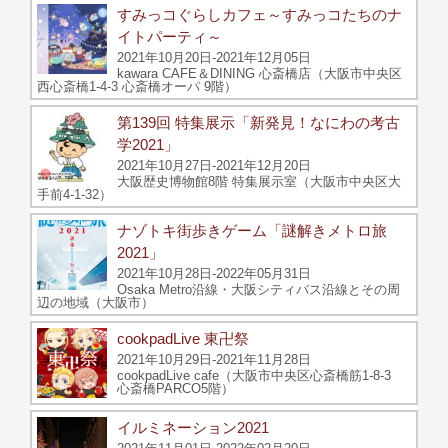
すみっコぐらしカフェ～すみっコたちのナ
イトパーティ～
2021年10月20日-2021年12月05日
kawara CAFE＆DINING 心斎橋店（大阪市中央区
西心斎橋1-4-3 心斎橋オーパ 9階）
第139回 特集展示「新発見！なにわの考古
学2021」
2021年10月27日-2021年12月20日
大阪歴史博物館8階 特集展示室（大阪市中央区大
手前4-1-32）
ナゾトキ街歩きゲーム「謎解きメトロ旅
2021」
2021年10月28日-2022年05月31日
Osaka Metro沿線・大阪シティバス沿線とその周
辺の地域（大阪市）
cookpadLive 東卍祭
2021年10月29日-2021年11月28日
cookpadLive cafe（大阪市中央区心斎橋筋1-8-3
心斎橋PARCO5階）
イルミネーション2021