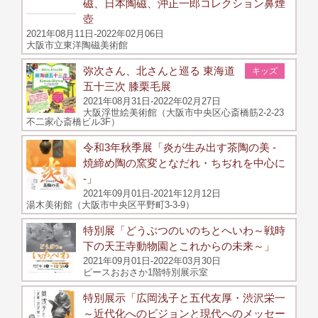
磁、日本陶磁、沖正一郎コレクション鼻煙
壺
2021年08月11日-2022年02月06日
大阪市立東洋陶磁美術館
弥次さん、北さんと巡る 東海道
キッズ
五十三次 膝栗毛展
2021年08月31日-2022年02月27日
大阪浮世絵美術館（大阪市中央区心斎橋筋2-2-23
不二家心斎橋ビル3F）
令和3年秋季展「炎が生み出す茶陶の美 -
焼締め陶の窯変となだれ・ちぢれを中心に
-」
2021年09月01日-2021年12月12日
湯木美術館（大阪市中央区平野町3-3-9）
特別展「どうぶつのいのちとへいわ～戦時
下の天王寺動物園とこれからの未来～」
2021年09月01日-2022年03月30日
ピースおおさか1階特別展示室
特別展示「広岡浅子と五代友厚・渋沢栄一
～近代化へのビジョンと現代へのメッセー