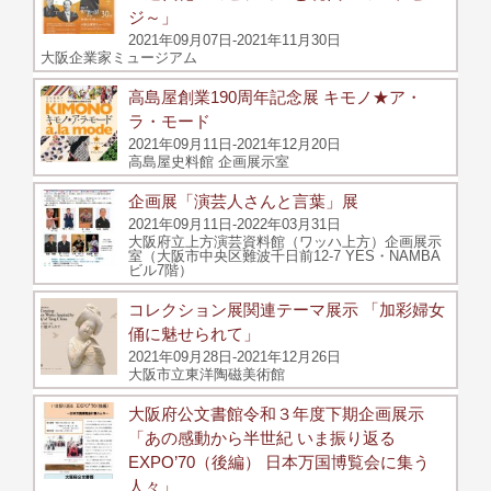
ジ～」
2021年09月07日-2021年11月30日
大阪企業家ミュージアム
高島屋創業190周年記念展 キモノ★ア・
ラ・モード
2021年09月11日-2021年12月20日
高島屋史料館 企画展示室
企画展「演芸人さんと言葉」展
2021年09月11日-2022年03月31日
大阪府立上方演芸資料館（ワッハ上方）企画展示
室（大阪市中央区難波千日前12-7 YES・NAMBA
ビル7階）
コレクション展関連テーマ展示 「加彩婦女
俑に魅せられて」
2021年09月28日-2021年12月26日
大阪市立東洋陶磁美術館
大阪府公文書館令和３年度下期企画展示
「あの感動から半世紀 いま振り返る
EXPO’70（後編） 日本万国博覧会に集う
人々」