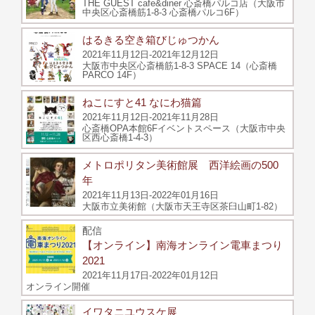
THE GUEST cafe&diner 心斎橋パルコ店（大阪市
中央区心斎橋筋1-8-3 心斎橋パルコ6F）
はるきる空き箱びじゅつかん
2021年11月12日-2021年12月12日
大阪市中央区心斎橋筋1-8-3 SPACE 14（心斎橋
PARCO 14F）
ねこにすと41 なにわ猫篇
2021年11月12日-2021年11月28日
心斎橋OPA本館6Fイベントスペース（大阪市中央
区西心斎橋1-4-3）
メトロポリタン美術館展 西洋絵画の500
年
2021年11月13日-2022年01月16日
大阪市立美術館（大阪市天王寺区茶臼山町1-82）
配信
【オンライン】南海オンライン電車まつり
2021
2021年11月17日-2022年01月12日
オンライン開催
イワタニユウスケ展