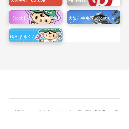
大阪中心 YouTube
Pinterest
【公式】大阪市中央区役所
大阪市中央区（公式サイ
ト）
ゆめまるくんの部屋
大阪中心について
リンクについて
個人情報の取り扱い
著
作権・免責
Copyright© City of Osaka Japan All rights reserved.