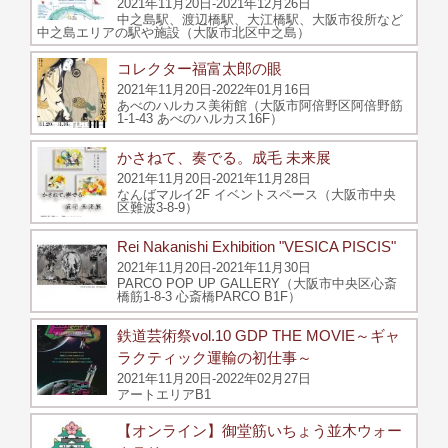
2021年11月20日-2021年12月26日
中之島駅、渡辺橋駅、大江橋駅、大阪市役所など
中之島エリアの駅や施設（大阪市北区中之島）
コレクター福富太郎の眼
2021年11月20日-2022年01月16日
あべのハルカス美術館（大阪市阿倍野区阿倍野筋
1-1-43 あべのハルカス16F）
かさねて、奏でる。成毛 未来展
2021年11月20日-2021年11月28日
なんばマルイ2F イベントスペース（大阪市中央
区難波3-8-9）
Rei Nakanishi Exhibition "VESICA PISCIS"
2021年11月20日-2021年11月30日
PARCO POP UP GALLERY（大阪市中央区心斎
橋筋1-8-3 心斎橋PARCO B1F）
鉄道芸術祭vol.10 GDP THE MOVIE～ギャ
ラクティック運輸の初仕事～
2021年11月20日-2022年02月27日
アートエリアB1
【オンライン】御堂筋いちょう並木ウォー