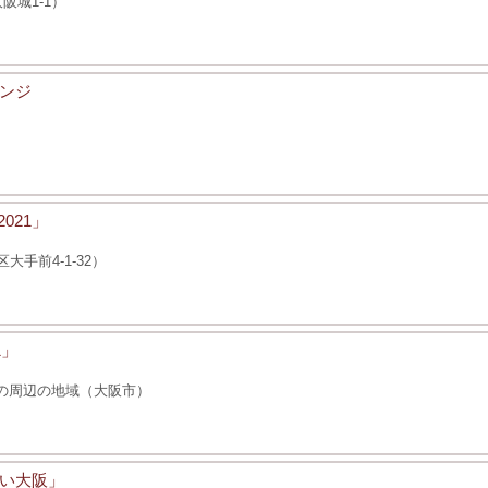
阪城1-1）
レンジ
021」
手前4-1-32）
1」
とその周辺の地域（大阪市）
い大阪」