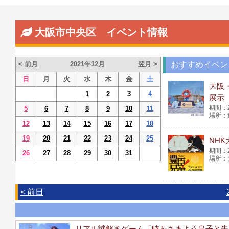
大阪市中央区 イベント情報
< 前月
2021年12月
翌月 >
おすすめイベン
日
月
火
水
木
金
土
大阪
1
2
3
4
展示
5
6
7
8
9
10
11
12
13
14
15
16
17
18
19
20
21
22
23
24
25
NH
26
27
28
29
30
31
< 前日
リアル謎解きゲーム「時をさまよう皇子と失