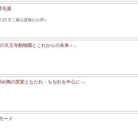
栗毛展
23 不二家心斎橋ビル3F）
の天王寺動物園とこれからの未来～」
締め陶の窯変となだれ・ちぢれを中心に -」
・モード