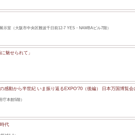
室（大阪市中央区難波千日前12-7 YES・NAMBAビル7階）
俑に魅せられて」
感動から半世紀 いま振り返るEXPO’70（後編） 日本万国博覧
府庁本館5階）
臣時代