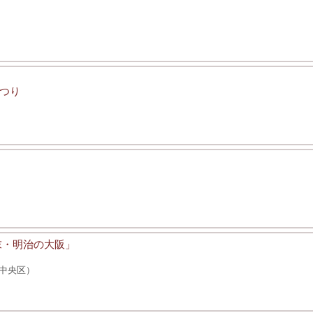
つり
末・明治の大阪」
中央区）