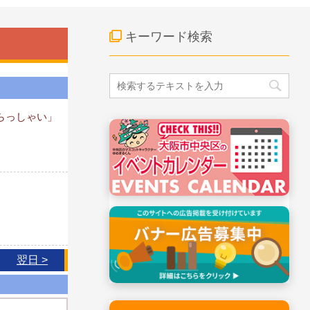
キーワード検索
らっしゃい」
翌日 >