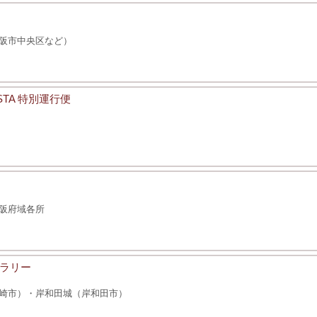
阪市中央区など）
STA 特別運行便
阪府域各所
ラリー
崎市）・岸和田城（岸和田市）