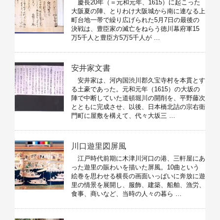
慶長20年（＝元和元年、1615）に起こった
大阪夏の陣、とりわけ大阪城から南に連なる上
町台地一帯で繰り広げられた5月7日の最後の
決戦は、豊臣家の滅亡をねらう徳川幕府軍15
万5千人と豊臣方5万5千人が …
安井家文書
安井家は、河内国渋川郡久宝寺村を本貫とす
る土豪であった。元和元年（1615）の大坂の
陣で中断していた道頓堀川の開削を、平野藤次
とともに完成させ、以後、日本橋北詰の宗右衛
門町に屋敷を構えて、代々大坂三 …
川口遊里図屏風
江戸時代前期に木津川河口の港、三軒屋にあ
った遊里の賑わいを描いた屏風。10曲という
絵巻を思わせる横長の画面いっぱいに奔放に遊
里の情景を展開し、服飾、建築、船舶、漁労、
食事、商いなど、当時の人々の暮ら …