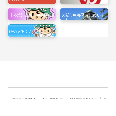
【公式】大阪市中央区役所
大阪市中央区（公式サイ
ト）
ゆめまるくんの部屋
大阪中心について
リンクについて
個人情報の取り扱い
著
作権・免責
Copyright© City of Osaka Japan All rights reserved.