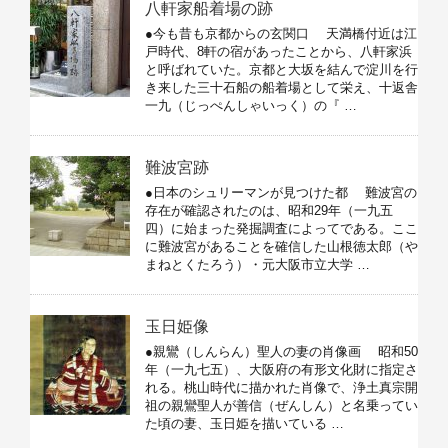
八軒家船着場の跡
●今も昔も京都からの玄関口 天満橋付近は江
戸時代、8軒の宿があったことから、八軒家浜
と呼ばれていた。京都と大坂を結んで淀川を行
き来した三十石船の船着場として栄え、十返舎
一九（じっぺんしゃいっく）の『 …
難波宮跡
●日本のシュリーマンが見つけた都 難波宮の
存在が確認されたのは、昭和29年（一九五
四）に始まった発掘調査によってである。ここ
に難波宮があることを確信した山根徳太郎（や
まねとくたろう）・元大阪市立大学 …
玉日姫像
●親鸞（しんらん）聖人の妻の肖像画 昭和50
年（一九七五）、大阪府の有形文化財に指定さ
れる。桃山時代に描かれた肖像で、浄土真宗開
祖の親鸞聖人が善信（ぜんしん）と名乗ってい
た頃の妻、玉日姫を描いている …