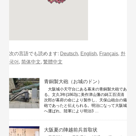
次の言語でも読めます:
Deutsch
,
English
,
Français
,
한
국어
,
简体中文
,
繁體中文
青銅製大砲（お城のドン）
大阪城小天守台にある幕末の青銅製大砲であ
る。文久3年(1863)に美作津山藩の鋳工百済清
次郎が幕府の命により製作し、天保山砲台の備
砲であったと伝えられる。明治になって大阪城
へ運ばれ、陸軍により明治3 …
大阪夏の陣越前兵首取状