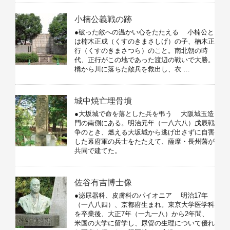
小楠公義戦の跡
●破った敵への温かい心をたたえる 小楠公と
は楠木正成（くすのきまさしげ）の子、楠木正
行（くすのきまさつら）のこと。南北朝の時
代、正行がこの地であった渡辺の戦いで大勝。
橋から川に落ちた敵兵を救出し、衣 …
城中焼亡埋骨墳
●大坂城で命を落とした兵を弔う 大阪城玉造
門の南側にある。明治元年（一八六八）戊辰戦
争のとき、燃える大坂城から逃げ出さずに自害
した幕府軍の兵士をたたえて、薩摩・長州藩が
共同で建てた。
佐谷有吉博士像
●泌尿器科、皮膚科のパイオニア 明治17年
（一八八四）、京都府生まれ。東京大学医学科
を卒業後、大正7年（一九一八）から2年間、
米国の大学に留学し、尿管の生理について優れ